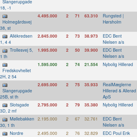
Slangerupgade
18, -1
4.495.000
2
71
63.310
Rungsted |
Hørsholm
Holmegårdsvej
38, st
Allékredsen
2.845.000
2
73
38.973
EDC Bent
Nielsen a/s
1, 4 4
Trollesvej 5,
1.995.000
2
50
39.900
EDC Bent
Nielsen a/s
1 th
1.595.000
2
74
21.554
Nybolig Hillerød
Fredskovhellet
2H, 2 54
2.695.000
2
75
35.933
RealMæglerne
Hillerød & Allerød
Slangerupgade
ApS
25B, st th
Slotsgade
2.795.000
2
79
35.380
Nybolig Hillerød
3D, 2 mf
Møllebakken
2.195.000
2
67
32.761
EDC Bent
Nielsen a/s
30, 1 th
Nordre
2.495.000
2
76
32.829
EDC Poul Erik