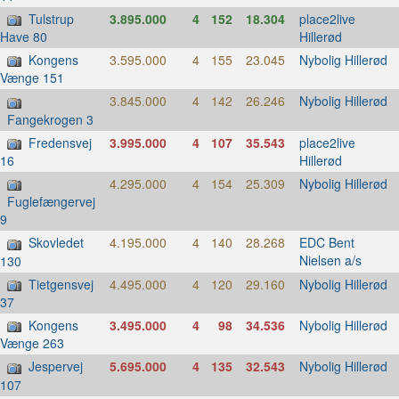
Tulstrup
3.895.000
4
152
18.304
place2live
Hillerød
Have 80
Kongens
3.595.000
4
155
23.045
Nybolig Hillerød
Vænge 151
3.845.000
4
142
26.246
Nybolig Hillerød
Fangekrogen 3
Fredensvej
3.995.000
4
107
35.543
place2live
Hillerød
16
4.295.000
4
154
25.309
Nybolig Hillerød
Fuglefængervej
9
Skovledet
4.195.000
4
140
28.268
EDC Bent
Nielsen a/s
130
Tietgensvej
4.495.000
4
120
29.160
Nybolig Hillerød
37
Kongens
3.495.000
4
98
34.536
Nybolig Hillerød
Vænge 263
Jespervej
5.695.000
4
135
32.543
Nybolig Hillerød
107