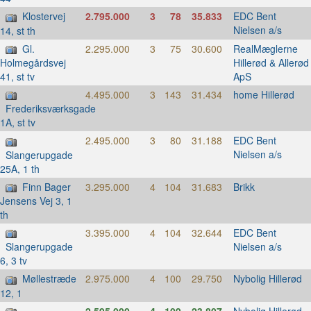
Klostervej
2.795.000
3
78
35.833
EDC Bent
Nielsen a/s
14, st th
Gl.
2.295.000
3
75
30.600
RealMæglerne
Hillerød & Allerød
Holmegårdsvej
ApS
41, st tv
4.495.000
3
143
31.434
home Hillerød
Frederiksværksgade
1A, st tv
2.495.000
3
80
31.188
EDC Bent
Nielsen a/s
Slangerupgade
25A, 1 th
Finn Bager
3.295.000
4
104
31.683
Brikk
Jensens Vej 3, 1
th
3.395.000
4
104
32.644
EDC Bent
Nielsen a/s
Slangerupgade
6, 3 tv
Møllestræde
2.975.000
4
100
29.750
Nybolig Hillerød
12, 1
2.595.000
4
109
23.807
Nybolig Hillerød