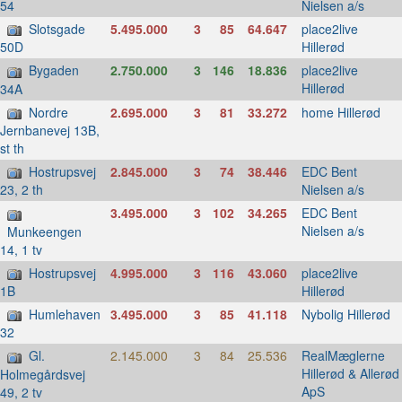
Nielsen a/s
54
Slotsgade
5.495.000
3
85
64.647
place2live
Hillerød
50D
Bygaden
2.750.000
3
146
18.836
place2live
Hillerød
34A
Nordre
2.695.000
3
81
33.272
home Hillerød
Jernbanevej 13B,
st th
Hostrupsvej
2.845.000
3
74
38.446
EDC Bent
Nielsen a/s
23, 2 th
3.495.000
3
102
34.265
EDC Bent
Nielsen a/s
Munkeengen
14, 1 tv
Hostrupsvej
4.995.000
3
116
43.060
place2live
Hillerød
1B
Humlehaven
3.495.000
3
85
41.118
Nybolig Hillerød
32
Gl.
2.145.000
3
84
25.536
RealMæglerne
Hillerød & Allerød
Holmegårdsvej
ApS
49, 2 tv