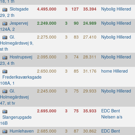
18, 1 th
Slotsgade
4.495.000
3
127
35.394
Nybolig Hillerød
29, 2 th
Jespervej
2.249.000
3
90
24.989
Nybolig Hillerød
124A, 2
Gl.
2.275.000
3
83
27.410
Nybolig Hillerød
Holmegårdsvej 9,
st th
Hostrupsvej
2.095.000
3
74
28.311
Nybolig Hillerød
23, 4 th
2.650.000
3
85
31.176
home Hillerød
Frederiksværksgade
108A, 1
Gl.
2.245.000
3
75
29.933
Nybolig Hillerød
Holmegårdsvej
47, st tv
2.695.000
3
75
35.933
EDC Bent
Nielsen a/s
Slangerupgade
16B
Humlehaven
2.685.000
3
87
30.862
EDC Bent