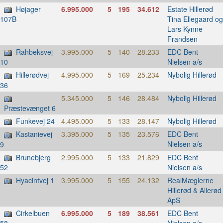
Højager
6.995.000
5
195
34.612
Estate Hillerød
Tina Ellegaard og
107B
Lars Kynne
Frandsen
Rahbeksvej
3.995.000
5
140
28.233
EDC Bent
Nielsen a/s
10
Hillerødvej
4.995.000
5
169
25.234
Nybolig Hillerød
36
5.345.000
5
146
28.484
Nybolig Hillerød
Præstevænget 6
Funkevej 24
4.495.000
5
133
28.147
Nybolig Hillerød
Kastanievej
3.395.000
5
135
23.576
EDC Bent
Nielsen a/s
9
Brunebjerg
2.995.000
5
133
21.829
EDC Bent
Nielsen a/s
52
Hyacintvej 1
3.995.000
5
155
24.132
RealMæglerne
Hillerød & Allerød
ApS
Cirkelbuen
6.995.000
5
189
38.561
EDC Bent