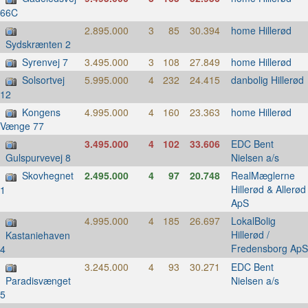
66C
2.895.000
3
85
30.394
home Hillerød
Sydskrænten 2
Syrenvej 7
3.495.000
3
108
27.849
home Hillerød
Solsortvej
5.995.000
4
232
24.415
danbolig Hillerød
12
Kongens
4.995.000
4
160
23.363
home Hillerød
Vænge 77
3.495.000
4
102
33.606
EDC Bent
Nielsen a/s
Gulspurvevej 8
Skovhegnet
2.495.000
4
97
20.748
RealMæglerne
Hillerød & Allerød
1
ApS
4.995.000
4
185
26.697
LokalBolig
Hillerød /
Kastaniehaven
Fredensborg ApS
4
3.245.000
4
93
30.271
EDC Bent
Nielsen a/s
Paradisvænget
5