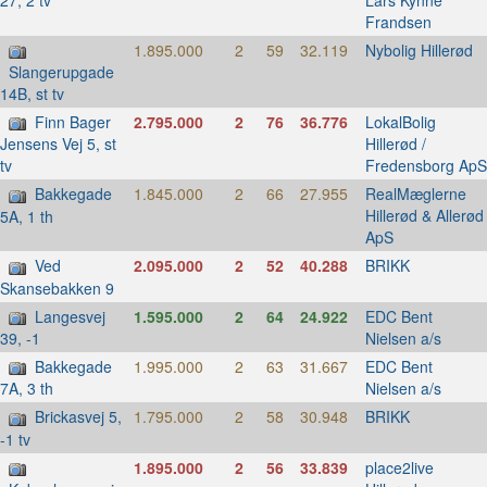
Frandsen
1.895.000
2
59
32.119
Nybolig Hillerød
Slangerupgade
14B, st tv
Finn Bager
2.795.000
2
76
36.776
LokalBolig
Hillerød /
Jensens Vej 5, st
Fredensborg ApS
tv
Bakkegade
1.845.000
2
66
27.955
RealMæglerne
Hillerød & Allerød
5A, 1 th
ApS
Ved
2.095.000
2
52
40.288
BRIKK
Skansebakken 9
Langesvej
1.595.000
2
64
24.922
EDC Bent
Nielsen a/s
39, -1
Bakkegade
1.995.000
2
63
31.667
EDC Bent
Nielsen a/s
7A, 3 th
Brickasvej 5,
1.795.000
2
58
30.948
BRIKK
-1 tv
1.895.000
2
56
33.839
place2live