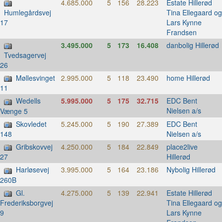
4.685.000
5
156
28.223
Estate Hillerød
Tina Ellegaard og
Humlegårdsvej
Lars Kynne
17
Frandsen
3.495.000
5
173
16.408
danbolig Hillerød
Tvedsagervej
26
Møllesvinget
2.995.000
5
118
23.490
home Hillerød
11
Wedells
5.995.000
5
175
32.715
EDC Bent
Nielsen a/s
Vænge 5
Skovledet
5.245.000
5
190
27.389
EDC Bent
Nielsen a/s
148
Gribskovvej
4.250.000
5
184
22.849
place2live
Hillerød
27
Harløsevej
3.995.000
5
164
23.186
Nybolig Hillerød
260B
Gl.
4.275.000
5
139
22.941
Estate Hillerød
Tina Ellegaard og
Frederiksborgvej
Lars Kynne
9