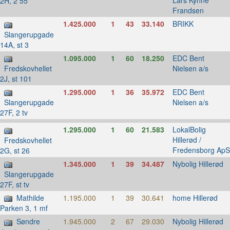
Lars Kynne
2H, 2 55
Frandsen
1.425.000
1
43
33.140
BRIKK
Slangerupgade
14A, st 3
1.095.000
1
60
18.250
EDC Bent
Nielsen a/s
Fredskovhellet
2J, st 101
1.295.000
1
36
35.972
EDC Bent
Nielsen a/s
Slangerupgade
27F, 2 tv
1.295.000
1
60
21.583
LokalBolig
Hillerød /
Fredskovhellet
Fredensborg ApS
2G, st 26
1.345.000
1
39
34.487
Nybolig Hillerød
Slangerupgade
27F, st tv
Mathilde
1.195.000
1
39
30.641
home Hillerød
Parken 3, 1 mf
Søndre
1.945.000
2
67
29.030
Nybolig Hillerød