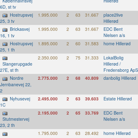
Hillerød
Københavnsvej
6D, st tv
Hostrupsvej
1.995.000
2
63
31.667
place2live
Hillerød
25, 3 tv
Brickasvej
1.995.000
2
63
31.667
EDC Bent
Nielsen a/s
16, 1 tv
Hostrupsvej
1.895.000
2
60
31.583
home Hillerød
25, 1 th
2.350.000
2
75
31.333
LokalBolig
Hillerød /
Slangerupgade
Fredensborg ApS
27E, st th
Nordre
2.775.000
2
68
40.809
danbolig Hillerød
Jernbanevej 22,
2
Nyhusevej
2.495.000
2
63
39.603
Estate Hillerød
1C
2.195.000
2
65
33.769
EDC Bent
Nielsen a/s
Stutmestervej
23, 2 th
1.795.000
2
63
28.492
home Hillerød