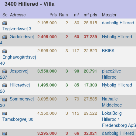
3400 Hillerød - Villa
Se Adresse
Pris
Rum
m²
m² pris
Mægler
2.195.000
2
80
25.915
danbolig Hillerød
Teglværksvej 3
Gadeledsvej
2.495.000
2
60
37.239
Nybolig Hillerød
4
2.999.000
3
117
22.823
BRIKK
Enghavegårdsvej
40
Jespervej
3.550.000
3
90
20.791
place2live
Hillerød
287
Hillerødvej
1.495.000
3
85
17.303
Nybolig Hillerød
28
Sommersvej
3.095.000
3
79
27.585
Nathalie
Middelboe
30
4.350.000
3
115
29.522
LokalBolig
Hillerød /
Tamsborgvej 30
Fredensborg ApS
3.295.000
3
66
32.021
danbolig Hillerød