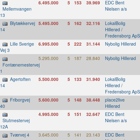
6.495.000
5
153
39.969
EDC Bent
Nielsen a/s
Mellemvangen
13
Blytækkervej
5.495.000
5
162
32.116
LokalBolig
Hillerød /
14
Fredensborg ApS
Lille Sverige
6.995.000
5
222
31.144
Nybolig Hillerød
Vej 3
5.295.000
5
187
28.840
Nybolig Hillerød
Fontænemestervej
1
Agertoften
5.500.000
5
133
31.940
LokalBolig
Hillerød /
14
Fredensborg ApS
Friborgvej
5.600.000
5
148
38.448
place2live
Hillerød
40
4.995.000
5
151
32.647
EDC Bent
Nielsen a/s
Stutmestervej
12A
Tværvej 4
3.645.000
5
141
23.143
EDC Bent