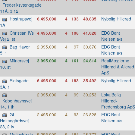
Frederiksværksgade
11A, 3 12
Hostrupsvej
6.495.000
4
133
48.835
Nybolig Hillerød
1A
Christian IVs
4.495.000
4
108
41.620
EDC Bent
Nielsen a/s
Vej 2, st
Bag Haver
2.995.000
4
97
30.876
EDC Bent
Nielsen a/s
5, 1
Milnersvej
3.995.000
4
161
24.814
RealMæglerne
Hillerød & Allerød
10, st
ApS
Slotsgade
6.495.000
4
183
35.492
Nybolig Hillerød
3A, 1
2.995.000
4
99
30.253
LokalBolig
Hillerød-
Københavnsvej
Fredensborg ApS
14, 1 th
Gl.
2.495.000
4
93
26.828
EDC Bent
Nielsen a/s
Holmegårdsvej
23, 2 tv
Møllestræde
5.295.000
5
184
28.777
EDC Bent