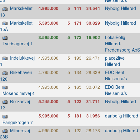
Nielsen a/s
58
Markskellet
4.995.000
5
141
34.544
Nybolig Hillerød
13
Markskellet
5.395.000
5
171
30.829
Nybolig Hillerød
15A
3.595.000
5
173
16.902
LokalBolig
Hillerød-
Tvedsagervej 1
Fredensborg ApS
Indelukkevej
4.995.000
5
193
26.471
place2live
Hillerød
1
Birkehaven
4.795.000
5
134
28.339
EDC Bent
Nielsen a/s
120
4.995.000
5
165
30.072
EDC Bent
Nielsen a/s
Moseholmsvej 4
Brickasvej
5.245.000
5
123
31.711
Nybolig Hillerød
12
5.995.000
5
181
31.956
danbolig Hillerød
Fangekrogen 7
Milnersvej
4.995.000
5
122
28.173
danbolig Hillerød
28B