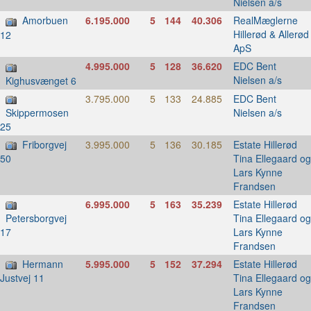
Nielsen a/s
Amorbuen
6.195.000
5
144
40.306
RealMæglerne
Hillerød & Allerød
12
ApS
4.995.000
5
128
36.620
EDC Bent
Nielsen a/s
Kighusvænget 6
3.795.000
5
133
24.885
EDC Bent
Nielsen a/s
Skippermosen
25
Friborgvej
3.995.000
5
136
30.185
Estate Hillerød
Tina Ellegaard og
50
Lars Kynne
Frandsen
6.995.000
5
163
35.239
Estate Hillerød
Tina Ellegaard og
Petersborgvej
Lars Kynne
17
Frandsen
Hermann
5.995.000
5
152
37.294
Estate Hillerød
Tina Ellegaard og
Justvej 11
Lars Kynne
Frandsen