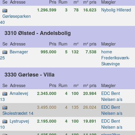
Se Adresse
Pris
Rum
m²
m² pris
Mægler
1.296.599
3
78
16.623
Nybolig Hillerød
Gørløseparken
40
3310 Ølsted - Andelsbolig
Se Adresse
Pris
Rum
m²
m² pris
Mægler
Bavnager
995.000
5
132
7.538
home
Frederiksværk-
25
Skævinge
3330 Gørløse - Villa
Se Adresse
Pris
Rum
m²
m² pris
Mægler
Amalievej
2.345.000
4
100
20.984
EDC Bent
Nielsen a/s
13
3.495.000
4
135
26.024
EDC Bent
Nielsen a/s
Skolestrædet 14
Lystrupvej
2.195.000
4
100
19.891
EDC Bent
Nielsen a/s
10
1.425.000
4
100
14.109
place2live