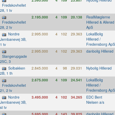
Fredskovhellet
28, 1 tv
2.195.000
4
109
20.138
RealMæglerne
Hillerød & Allerød
Fredskovhellet
ApS
28, 2 tv
Nordre
2.995.000
4
102
29.363
LokalBolig
Hillerød /
Jernbanevej 3B,
Fredensborg ApS
1 tv
2.995.000
4
102
29.363
danbolig Hillerød
Slangerupgade
25C, 3
Solbakken
2.845.000
4
98
29.031
Nybolig Hillerød
2B, 1 th
2.675.000
4
109
24.541
LokalBolig
Hillerød /
Fredskovhellet
Fredensborg ApS
21, 2 tv
Nordre
3.495.000
4
102
34.265
EDC Bent
Nielsen a/s
Jernbanevej 3B,
st tv
5.695.000
4
143
39.825
danbolig Hillerød