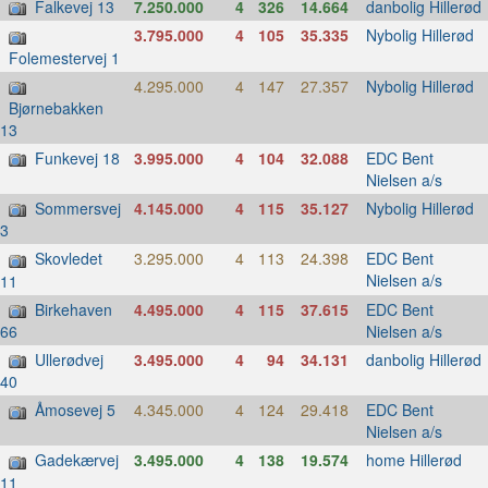
Falkevej 13
7.250.000
4
326
14.664
danbolig Hillerød
3.795.000
4
105
35.335
Nybolig Hillerød
Folemestervej 1
4.295.000
4
147
27.357
Nybolig Hillerød
Bjørnebakken
13
Funkevej 18
3.995.000
4
104
32.088
EDC Bent
Nielsen a/s
Sommersvej
4.145.000
4
115
35.127
Nybolig Hillerød
3
Skovledet
3.295.000
4
113
24.398
EDC Bent
Nielsen a/s
11
Birkehaven
4.495.000
4
115
37.615
EDC Bent
Nielsen a/s
66
Ullerødvej
3.495.000
4
94
34.131
danbolig Hillerød
40
Åmosevej 5
4.345.000
4
124
29.418
EDC Bent
Nielsen a/s
Gadekærvej
3.495.000
4
138
19.574
home Hillerød
11