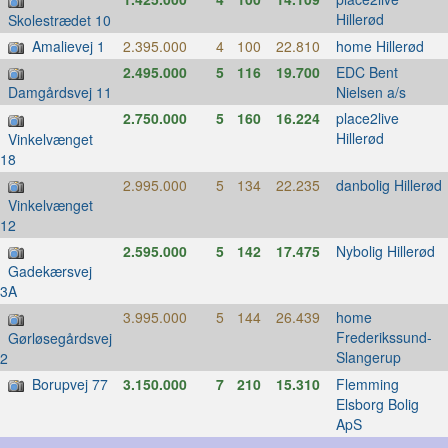
Hillerød
Skolestrædet 10
Amalievej 1
2.395.000
4
100
22.810
home Hillerød
2.495.000
5
116
19.700
EDC Bent
Nielsen a/s
Damgårdsvej 11
2.750.000
5
160
16.224
place2live
Hillerød
Vinkelvænget
18
2.995.000
5
134
22.235
danbolig Hillerød
Vinkelvænget
12
2.595.000
5
142
17.475
Nybolig Hillerød
Gadekærsvej
3A
3.995.000
5
144
26.439
home
Frederikssund-
Gørløsegårdsvej
Slangerup
2
Borupvej 77
3.150.000
7
210
15.310
Flemming
Elsborg Bolig
ApS