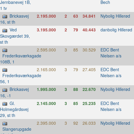
Bech
Jernbanevej 1B,
1 tv
Brickasvej
2.195.000
2
63
34.841
Nybolig Hillerød
16, st th
Ved
3.195.000
2
79
40.443
danbolig Hillerød
Skovgærdet 39,
st th
2.595.000
3
85
30.529
EDC Bent
Nielsen a/s
Frederiksværksgade
108B, 1
2.165.000
3
79
27.405
EDC Bent
Nielsen a/s
Frederiksværksgade
56, 1
Brickasvej
1.995.000
3
88
22.670
Nybolig Hillerød
16, -1
Gl.
2.145.000
3
85
25.235
EDC Bent
Nielsen a/s
Holmegårdsvej
29, st th
2.395.000
3
92
26.033
Nybolig Hillerød
Slangerupgade