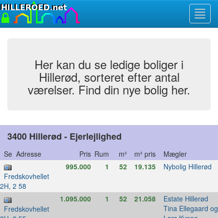
Toggl
navig
Her kan du se ledige boliger i
Hillerød, sorteret efter antal
værelser. Find din nye bolig her.
3400 Hillerød - Ejerlejlighed
Se Adresse
Pris
Rum
m²
m² pris
Mægler
995.000
1
52
19.135
Nybolig Hillerød
Fredskovhellet
2H, 2 58
1.095.000
1
52
21.058
Estate Hillerød
Tina Ellegaard og
Fredskovhellet