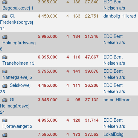
3.995.000
4
136
27.840
EDC Bent
Nielsen a/s
Bøgebakkevej 1
Gl.
4.450.000
4
163
22.751
danbolig Hillerød
Frederiksborgvej
14
5.995.000
4
184
31.346
EDC Bent
Nielsen a/s
Holmegårdsvang
8
6.395.000
4
116
47.867
EDC Bent
Nielsen a/s
Traneholmen 13
5.795.000
4
141
39.678
EDC Bent
Nielsen a/s
Nattergalevej 5
Selskovvej
4.495.000
4
111
36.206
EDC Bent
Nielsen a/s
35
Gl.
3.845.000
4
95
37.132
home Hillerød
Holmegårdsvej
24
4.995.000
4
120
31.714
EDC Bent
Nielsen a/s
Hjortevænget 2
7.595.000
4
173
37.562
LokalBolig