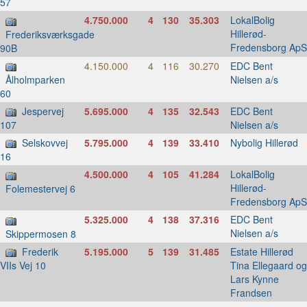
57
4.750.000
4
130
35.303
LokalBolig
Hillerød-
Frederiksværksgade
Fredensborg ApS
90B
4.150.000
4
116
30.270
EDC Bent
Nielsen a/s
Ålholmparken
60
Jespervej
5.695.000
4
135
32.543
EDC Bent
Nielsen a/s
107
Selskovvej
5.795.000
4
139
33.410
Nybolig Hillerød
16
4.500.000
4
105
41.284
LokalBolig
Hillerød-
Folemestervej 6
Fredensborg ApS
5.325.000
4
138
37.316
EDC Bent
Nielsen a/s
Skippermosen 8
Frederik
5.195.000
5
139
31.485
Estate Hillerød
Tina Ellegaard og
VIIs Vej 10
Lars Kynne
Frandsen