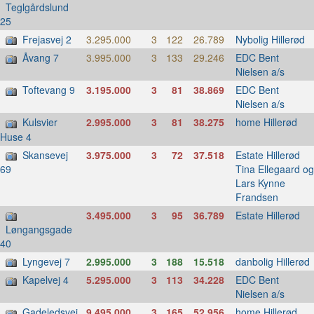
Teglgårdslund
25
Frejasvej 2
3.295.000
3
122
26.789
Nybolig Hillerød
Åvang 7
3.995.000
3
133
29.246
EDC Bent
Nielsen a/s
Toftevang 9
3.195.000
3
81
38.869
EDC Bent
Nielsen a/s
Kulsvier
2.995.000
3
81
38.275
home Hillerød
Huse 4
Skansevej
3.975.000
3
72
37.518
Estate Hillerød
Tina Ellegaard og
69
Lars Kynne
Frandsen
3.495.000
3
95
36.789
Estate Hillerød
Løngangsgade
40
Lyngevej 7
2.995.000
3
188
15.518
danbolig Hillerød
Kapelvej 4
5.295.000
3
113
34.228
EDC Bent
Nielsen a/s
Gadeledsvej
9.495.000
3
165
52.956
home Hillerød