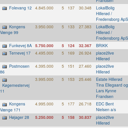
Frandsen
Folevang 12
4.845.000
5
137
30.348
LokalBolig
Hillerød /
Fredensborg ApS
Kongens
3.950.000
5
133
27.383
LokalBolig
Hillerød /
Vænge 99
Fredensborg ApS
Funkevej 8A
5.750.000
5
124
32.367
BRIKK
Ternevej 17
4.495.000
5
169
26.924
place2live
Hillerød
Postmosen
4.395.000
5
151
27.460
place2live
Hillerød
86
3.995.000
5
153
25.446
Estate Hillerød
Tina Ellegaard og
Køgemestervej
Lars Kynne
11
Frandsen
Kongens
4.995.000
5
177
26.718
EDC Bent
Nielsen a/s
Vænge 171
Højager 28
5.250.000
5
158
30.837
place2live
Hillerød