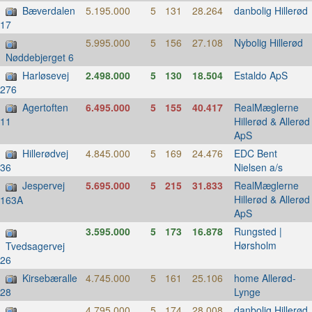
Bæverdalen
5.195.000
5
131
28.264
danbolig Hillerød
17
5.995.000
5
156
27.108
Nybolig Hillerød
Nøddebjerget 6
Harløsevej
2.498.000
5
130
18.504
Estaldo ApS
276
Agertoften
6.495.000
5
155
40.417
RealMæglerne
Hillerød & Allerød
11
ApS
Hillerødvej
4.845.000
5
169
24.476
EDC Bent
Nielsen a/s
36
Jespervej
5.695.000
5
215
31.833
RealMæglerne
Hillerød & Allerød
163A
ApS
3.595.000
5
173
16.878
Rungsted |
Hørsholm
Tvedsagervej
26
Kirsebæralle
4.745.000
5
161
25.106
home Allerød-
Lynge
28
4.795.000
5
174
28.008
danbolig Hillerød