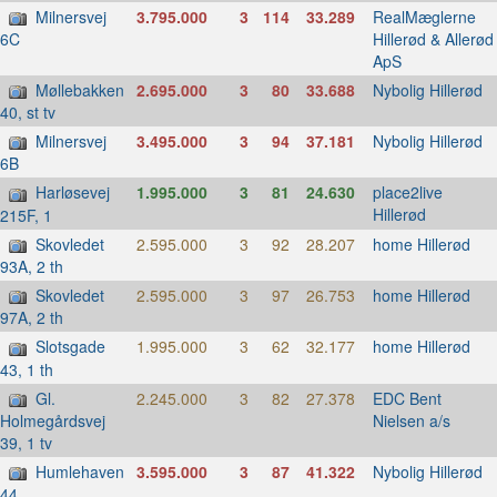
Milnersvej
3.795.000
3
114
33.289
RealMæglerne
Hillerød & Allerød
6C
ApS
Møllebakken
2.695.000
3
80
33.688
Nybolig Hillerød
40, st tv
Milnersvej
3.495.000
3
94
37.181
Nybolig Hillerød
6B
Harløsevej
1.995.000
3
81
24.630
place2live
Hillerød
215F, 1
Skovledet
2.595.000
3
92
28.207
home Hillerød
93A, 2 th
Skovledet
2.595.000
3
97
26.753
home Hillerød
97A, 2 th
Slotsgade
1.995.000
3
62
32.177
home Hillerød
43, 1 th
Gl.
2.245.000
3
82
27.378
EDC Bent
Nielsen a/s
Holmegårdsvej
39, 1 tv
Humlehaven
3.595.000
3
87
41.322
Nybolig Hillerød
44