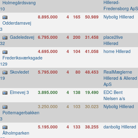
Hillerød-
Holmegårdsvang
Fredensborg ApS
10
8.895.000
4
165
50.989
Nybolig Hillerød
Odderdamsvej
3
Gadeledsvej
6.795.000
4
200
31.458
place2live
Hillerød
32
4.695.000
4
104
41.058
home Hillerød
Frederiksværksgade
129
Skovledet
5.795.000
4
80
48.453
RealMæglerne
Hillerød & Allerød
19
ApS
Elmevej 3
3.895.000
4
138
19.490
EDC Bent
Nielsen a/s
3.250.000
4
103
30.023
Nybolig Hillerød
Pottemagerbakken
3
5.195.000
4
133
38.255
danbolig Hillerød
Ålholmparken