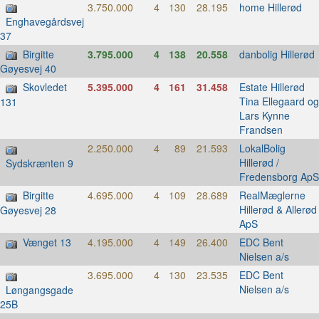
3.750.000
4
130
28.195
home Hillerød
Enghavegårdsvej
37
Birgitte
3.795.000
4
138
20.558
danbolig Hillerød
Gøyesvej 40
Skovledet
5.395.000
4
161
31.458
Estate Hillerød
Tina Ellegaard og
131
Lars Kynne
Frandsen
2.250.000
4
89
21.593
LokalBolig
Hillerød /
Sydskrænten 9
Fredensborg ApS
Birgitte
4.695.000
4
109
28.689
RealMæglerne
Hillerød & Allerød
Gøyesvej 28
ApS
Vænget 13
4.195.000
4
149
26.400
EDC Bent
Nielsen a/s
3.695.000
4
130
23.535
EDC Bent
Nielsen a/s
Løngangsgade
25B