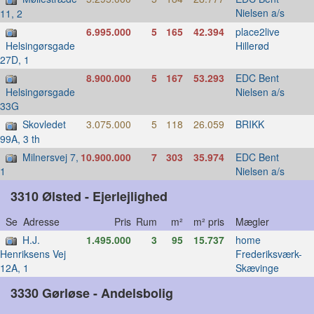
Nielsen a/s
11, 2
6.995.000
5
165
42.394
place2live
Hillerød
Helsingørsgade
27D, 1
8.900.000
5
167
53.293
EDC Bent
Nielsen a/s
Helsingørsgade
33G
Skovledet
3.075.000
5
118
26.059
BRIKK
99A, 3 th
Milnersvej 7,
10.900.000
7
303
35.974
EDC Bent
Nielsen a/s
1
3310 Ølsted - Ejerlejlighed
Se Adresse
Pris
Rum
m²
m² pris
Mægler
H.J.
1.495.000
3
95
15.737
home
Frederiksværk-
Henriksens Vej
Skævinge
12A, 1
3330 Gørløse - Andelsbolig