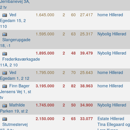
Jernbanevej 3A,
2 tv
Ved
1.645.000
2
60
27.417
home Hillerød
Egedam 15, 2
110
1.595.000
2
63
25.317
Nybolig Hillerød
Slangerupgade
18, -1
1.895.000
2
48
39.479
Nybolig Hillerød
Frederiksværksgade
11A, 2 10
Ved
1.795.000
2
70
25.643
home Hillerød
Egedam 1, 2 12
Finn Bager
3.195.000
2
82
38.963
home Hillerød
Jensens Vej 1, st
tv
Mathilde
1.745.000
2
50
34.900
Nybolig Hillerød
Parken 19, st 2
2.150.000
2
65
33.077
Estate Hillerød
Tina Ellegaard og
Stutmestervej
Lars Kynne
27, 2 tv