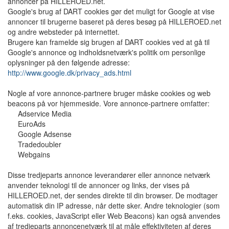
annoncer på HILLEROED.net.
Google's brug af DART cookies gør det muligt for Google at vise
annoncer til brugerne baseret på deres besøg på HILLEROED.net
og andre websteder på internettet.
Brugere kan framelde sig brugen af DART cookies ved at gå til
Google's annonce og indholdsnetværk's politik om personlige
oplysninger på den følgende adresse:
http://www.google.dk/privacy_ads.html
Nogle af vore annonce-partnere bruger måske cookies og web
beacons på vor hjemmeside. Vore annonce-partnere omfatter:
Adservice Media
EuroAds
Google Adsense
Tradedoubler
Webgains
Disse tredjeparts annonce leverandører eller annonce netværk
anvender teknologi til de annoncer og links, der vises på
HILLEROED.net, der sendes direkte til din browser. De modtager
automatisk din IP adresse, når dette sker. Andre teknologier (som
f.eks. cookies, JavaScript eller Web Beacons) kan også anvendes
af tredjeparts annoncenetværk til at måle effektiviteten af deres