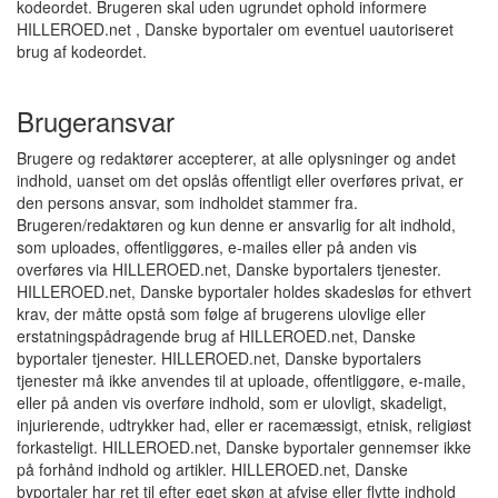
kodeordet. Brugeren skal uden ugrundet ophold informere
HILLEROED.net , Danske byportaler om eventuel uautoriseret
brug af kodeordet.
Brugeransvar
Brugere og redaktører accepterer, at alle oplysninger og andet
indhold, uanset om det opslås offentligt eller overføres privat, er
den persons ansvar, som indholdet stammer fra.
Brugeren/redaktøren og kun denne er ansvarlig for alt indhold,
som uploades, offentliggøres, e-mailes eller på anden vis
overføres via HILLEROED.net, Danske byportalers tjenester.
HILLEROED.net, Danske byportaler holdes skadesløs for ethvert
krav, der måtte opstå som følge af brugerens ulovlige eller
erstatningspådragende brug af HILLEROED.net, Danske
byportaler tjenester. HILLEROED.net, Danske byportalers
tjenester må ikke anvendes til at uploade, offentliggøre, e-maile,
eller på anden vis overføre indhold, som er ulovligt, skadeligt,
injurierende, udtrykker had, eller er racemæssigt, etnisk, religiøst
forkasteligt. HILLEROED.net, Danske byportaler gennemser ikke
på forhånd indhold og artikler. HILLEROED.net, Danske
byportaler har ret til efter eget skøn at afvise eller flytte indhold