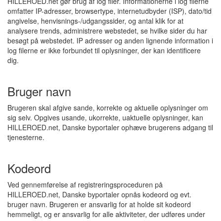
HILLEROED.net gør brug af log filer. Informationerne i log filerne
omfatter IP-adresser, browsertype, internetudbyder (ISP), dato/tid
angivelse, henvisnings-/udgangssider, og antal klik for at
analysere trends, administrere webstedet, se hvilke sider du har
besøgt på webstedet. IP adresser og anden lignende information i
log filerne er ikke forbundet til oplysninger, der kan identificere
dig.
Bruger navn
Brugeren skal afgive sande, korrekte og aktuelle oplysninger om
sig selv. Opgives usande, ukorrekte, uaktuelle oplysninger, kan
HILLEROED.net, Danske byportaler ophæve brugerens adgang til
tjenesterne.
Kodeord
Ved gennemførelse af registreringsproceduren på
HILLEROED.net, Danske byportaler opnås kodeord og evt.
bruger navn. Brugeren er ansvarlig for at holde sit kodeord
hemmeligt, og er ansvarlig for alle aktiviteter, der udføres under