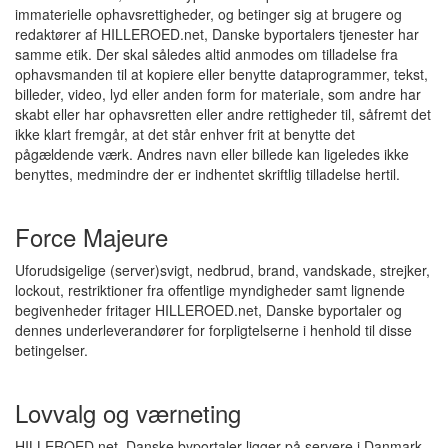
immaterielle ophavsrettigheder, og betinger sig at brugere og
redaktører af HILLEROED.net, Danske byportalers tjenester har
samme etik. Der skal således altid anmodes om tilladelse fra
ophavsmanden til at kopiere eller benytte dataprogrammer, tekst,
billeder, video, lyd eller anden form for materiale, som andre har
skabt eller har ophavsretten eller andre rettigheder til, såfremt det
ikke klart fremgår, at det står enhver frit at benytte det
pågældende værk. Andres navn eller billede kan ligeledes ikke
benyttes, medmindre der er indhentet skriftlig tilladelse hertil.
Force Majeure
Uforudsigelige (server)svigt, nedbrud, brand, vandskade, strejker,
lockout, restriktioner fra offentlige myndigheder samt lignende
begivenheder fritager HILLEROED.net, Danske byportaler og
dennes underleverandører for forpligtelserne i henhold til disse
betingelser.
Lovvalg og værneting
HILLEROED.net, Danske byportaler ligger på servere i Danmark.