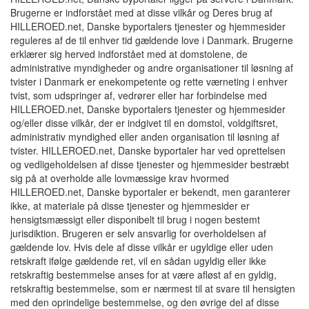
Brugerne er indforstået med at disse vilkår og Deres brug af
HILLEROED.net, Danske byportalers tjenester og hjemmesider
reguleres af de til enhver tid gældende love i Danmark. Brugerne
erklærer sig herved indforstået med at domstolene, de
administrative myndigheder og andre organisationer til løsning af
tvister i Danmark er enekompetente og rette værneting i enhver
tvist, som udspringer af, vedrører eller har forbindelse med
HILLEROED.net, Danske byportalers tjenester og hjemmesider
og/eller disse vilkår, der er indgivet til en domstol, voldgiftsret,
administrativ myndighed eller anden organisation til løsning af
tvister. HILLEROED.net, Danske byportaler har ved oprettelsen
og vedligeholdelsen af disse tjenester og hjemmesider bestræbt
sig på at overholde alle lovmæssige krav hvormed
HILLEROED.net, Danske byportaler er bekendt, men garanterer
ikke, at materiale på disse tjenester og hjemmesider er
hensigtsmæssigt eller disponibelt til brug i nogen bestemt
jurisdiktion. Brugeren er selv ansvarlig for overholdelsen af
gældende lov. Hvis dele af disse vilkår er ugyldige eller uden
retskraft ifølge gældende ret, vil en sådan ugyldig eller ikke
retskraftig bestemmelse anses for at være afløst af en gyldig,
retskraftig bestemmelse, som er nærmest til at svare til hensigten
med den oprindelige bestemmelse, og den øvrige del af disse