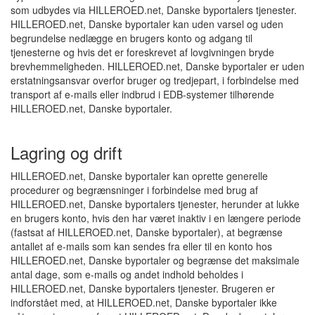
som udbydes via HILLEROED.net, Danske byportalers tjenester.
HILLEROED.net, Danske byportaler kan uden varsel og uden
begrundelse nedlægge en brugers konto og adgang til
tjenesterne og hvis det er foreskrevet af lovgivningen bryde
brevhemmeligheden. HILLEROED.net, Danske byportaler er uden
erstatningsansvar overfor bruger og tredjepart, i forbindelse med
transport af e-mails eller indbrud i EDB-systemer tilhørende
HILLEROED.net, Danske byportaler.
Lagring og drift
HILLEROED.net, Danske byportaler kan oprette generelle
procedurer og begrænsninger i forbindelse med brug af
HILLEROED.net, Danske byportalers tjenester, herunder at lukke
en brugers konto, hvis den har været inaktiv i en længere periode
(fastsat af HILLEROED.net, Danske byportaler), at begrænse
antallet af e-mails som kan sendes fra eller til en konto hos
HILLEROED.net, Danske byportaler og begrænse det maksimale
antal dage, som e-mails og andet indhold beholdes i
HILLEROED.net, Danske byportalers tjenester. Brugeren er
indforstået med, at HILLEROED.net, Danske byportaler ikke