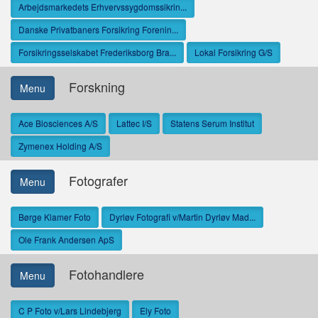
Arbejdsmarkedets Erhvervssygdomssikrin...
Danske Privatbaners Forsikring Forenin...
Forsikringsselskabet Frederiksborg Bra...
Lokal Forsikring G/S
Forskning
Menu
Ace Biosciences A/S
Lattec I/S
Statens Serum Institut
Zymenex Holding A/S
Fotografer
Menu
Børge Klamer Foto
Dyrløv Fotografi v/Martin Dyrløv Mad...
Ole Frank Andersen ApS
Fotohandlere
Menu
C P Foto v/Lars Lindebjerg
Ely Foto