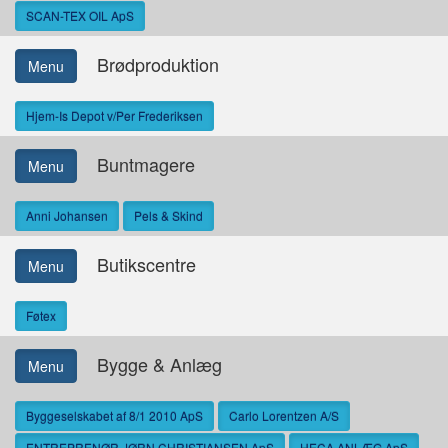
SCAN-TEX OIL ApS
Brødproduktion
Menu
Hjem-Is Depot v/Per Frederiksen
Buntmagere
Menu
Anni Johansen
Pels & Skind
Butikscentre
Menu
Føtex
Bygge & Anlæg
Menu
Byggeselskabet af 8/1 2010 ApS
Carlo Lorentzen A/S
ENTREPRENØR JØRN CHRISTIANSEN ApS
HECA ANLÆG ApS