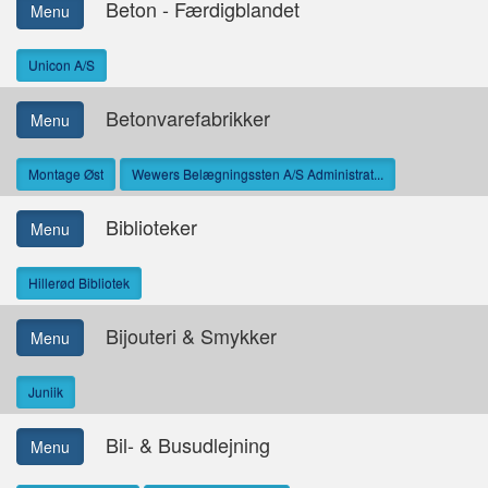
Beton - Færdigblandet
Menu
Unicon A/S
Betonvarefabrikker
Menu
Montage Øst
Wewers Belægningssten A/S Administrat...
Biblioteker
Menu
Hillerød Bibliotek
Bijouteri & Smykker
Menu
Juniik
Bil- & Busudlejning
Menu