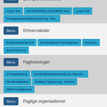
Cramo A/S
JVC MATERIELUDLEJNING ApS
Loxam A/S
Nordsjællands Materieludlening, Hille...
Erhvervskoler
Menu
ErfaKursuscenter A/S
Erhvervsskolen Nordsjælland
KoedCon
SuperUsers a/s
Fagforeninger
Menu
3f Frederiksborg
Dansk Metalarbejderforbund, Hillerød ...
HK Nordsjælland
Kristelig Fagforening - Hillerød
Metal Nordsjælland
Faglige organisationer
Menu