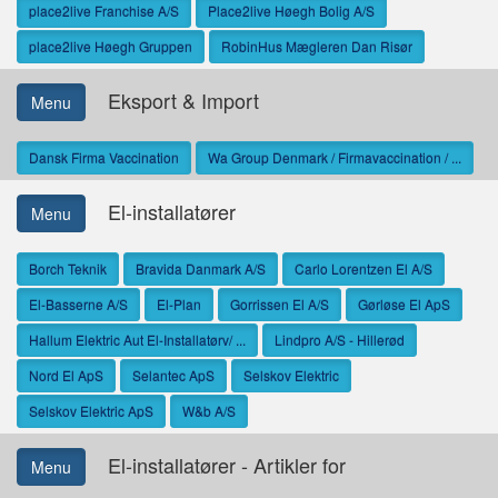
place2live Franchise A/S
Place2live Høegh Bolig A/S
place2live Høegh Gruppen
RobinHus Mægleren Dan Risør
Eksport & Import
Menu
Dansk Firma Vaccination
Wa Group Denmark / Firmavaccination / ...
El-installatører
Menu
Borch Teknik
Bravida Danmark A/S
Carlo Lorentzen El A/S
El-Basserne A/S
El-Plan
Gorrissen El A/S
Gørløse El ApS
Hallum Elektric Aut El-Installatørv/ ...
Lindpro A/S - Hillerød
Nord El ApS
Selantec ApS
Selskov Elektric
Selskov Elektric ApS
W&b A/S
El-installatører - Artikler for
Menu