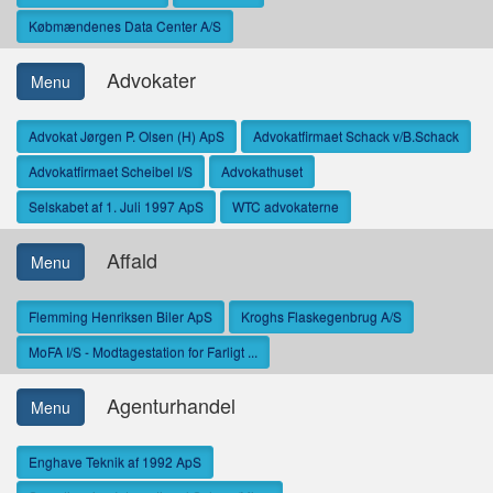
Købmændenes Data Center A/S
Advokater
Menu
Advokat Jørgen P. Olsen (H) ApS
Advokatfirmaet Schack v/B.Schack
Advokatfirmaet Scheibel I/S
Advokathuset
Selskabet af 1. Juli 1997 ApS
WTC advokaterne
Affald
Menu
Flemming Henriksen Biler ApS
Kroghs Flaskegenbrug A/S
MoFA I/S - Modtagestation for Farligt ...
Agenturhandel
Menu
Enghave Teknik af 1992 ApS