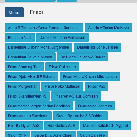
Frisør
Menu
Anne B Thorsen v/Anna Parnuna Berthels...
Aparte v/Zorica Markovic
Boutique Nutz
Damefrisør Jane Asmussen
Damefrisør Lisbeth Moffat Jørgensen
Damefrisør Lone Jensen
Damefrisør Solveig Nissen
De Hvide Hekse v/A Bauer
Frisør Anne og Tina
Frisør Collection
Frisør Djab v/Heidi F Schultz
Frisør Miro v/Kirsten Mirò Larsen
Frisør Morgenhår
Frisør Nette Mathisen
Frisør Pax
Frisør Skandinavien I/S
Frisøren v/Claus Gormsen
Frisørmester Jørgen Adrian Bendtsen
Frisørsalon Centrum
Frisørsalonen Skovledet
Green By Lerche & Mühldorff
Hair By Gylvin ApS
Hair Gallery ApS
Mauson Kate/Bodil Mygdal
Salon Chik
Salon D. v/Dorte Olsen
Salon Danielle