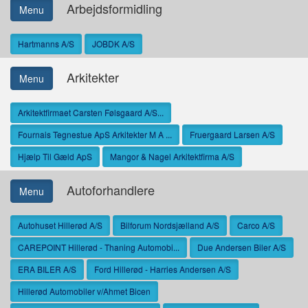
Arbejdsformidling
Menu
Hartmanns A/S
JOBDK A/S
Arkitekter
Menu
Arkitektfirmaet Carsten Følsgaard A/S...
Fournais Tegnestue ApS Arkitekter M A ...
Fruergaard Larsen A/S
Hjælp Til Gæld ApS
Mangor & Nagel Arkitektfirma A/S
Autoforhandlere
Menu
Autohuset Hillerød A/S
Bilforum Nordsjælland A/S
Carco A/S
CAREPOINT Hillerød - Thaning Automobi...
Due Andersen Biler A/S
ERA BILER A/S
Ford Hillerød - Harries Andersen A/S
Hillerød Automobiler v/Ahmet Bicen