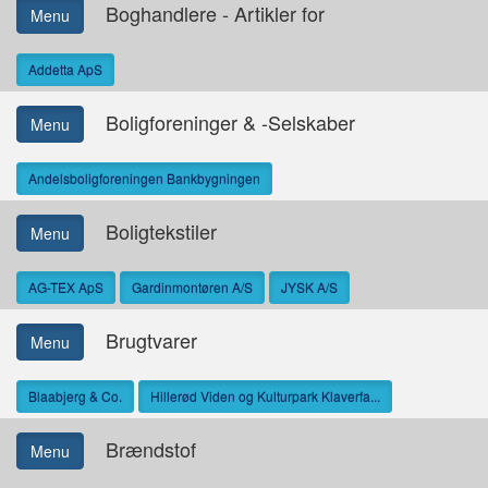
Boghandlere - Artikler for
Menu
Addetta ApS
Boligforeninger & -Selskaber
Menu
Andelsboligforeningen Bankbygningen
Boligtekstiler
Menu
AG-TEX ApS
Gardinmontøren A/S
JYSK A/S
Brugtvarer
Menu
Blaabjerg & Co.
Hillerød Viden og Kulturpark Klaverfa...
Brændstof
Menu