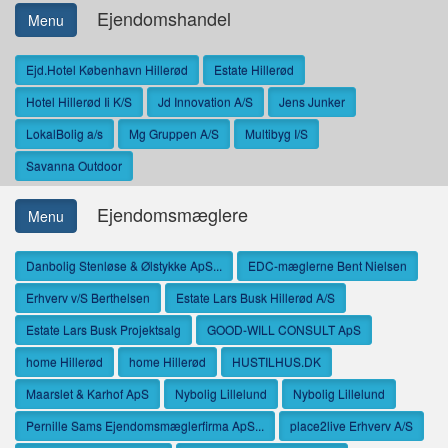
Ejendomshandel
Menu
Ejd.Hotel København Hillerød
Estate Hillerød
Hotel Hillerød Ii K/S
Jd Innovation A/S
Jens Junker
LokalBolig a/s
Mg Gruppen A/S
Multibyg I/S
Savanna Outdoor
Ejendomsmæglere
Menu
Danbolig Stenløse & Ølstykke ApS...
EDC-mæglerne Bent Nielsen
Erhverv v/S Berthelsen
Estate Lars Busk Hillerød A/S
Estate Lars Busk Projektsalg
GOOD-WILL CONSULT ApS
home Hillerød
home Hillerød
HUSTILHUS.DK
Maarslet & Karhof ApS
Nybolig Lillelund
Nybolig Lillelund
Pernille Sams Ejendomsmæglerfirma ApS...
place2live Erhverv A/S