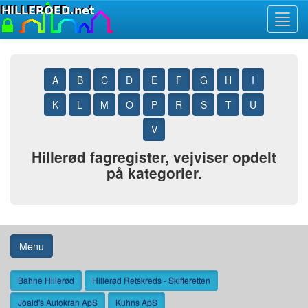
Toggl
navig
A
B
C
D
E
F
G
H
I
K
L
M
O
P
R
S
T
U
V
Hillerød fagregister, vejviser opdelt
på kategorier.
Menu
Bahne Hillerød
Hillerød Retskreds - Skifteretten
Joald's Autokran ApS
Kuhns ApS