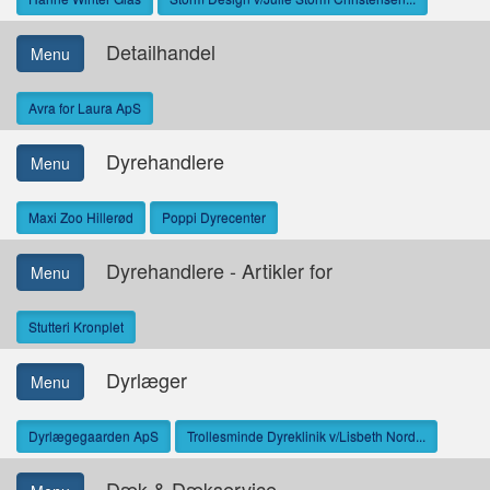
Detailhandel
Menu
Avra for Laura ApS
Dyrehandlere
Menu
Maxi Zoo Hillerød
Poppi Dyrecenter
Dyrehandlere - Artikler for
Menu
Stutteri Kronplet
Dyrlæger
Menu
Dyrlægegaarden ApS
Trollesminde Dyreklinik v/Lisbeth Nord...
Dæk & Dækservice