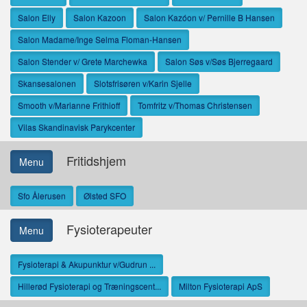
Salon Elly
Salon Kazoon
Salon Kazóon v/ Pernille B Hansen
Salon Madame/Inge Selma Floman-Hansen
Salon Stender v/ Grete Marchewka
Salon Søs v/Søs Bjerregaard
Skansesalonen
Slotsfrisøren v/Karin Sjelle
Smooth v/Marianne Frithioff
Tomfritz v/Thomas Christensen
Vilas Skandinavisk Parykcenter
Fritidshjem
Menu
Sfo Ålerusen
Ølsted SFO
Fysioterapeuter
Menu
Fysioterapi & Akupunktur v/Gudrun ...
Hillerød Fysioterapi og Træningscent...
Milton Fysioterapi ApS