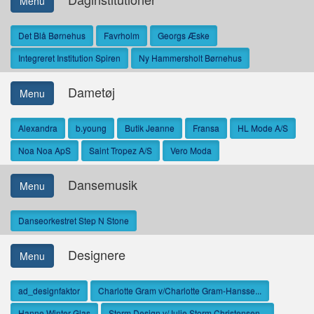
Menu
Det Blå Børnehus
Favrholm
Georgs Æske
Integreret Institution Spiren
Ny Hammersholt Børnehus
Dametøj
Menu
Alexandra
b.young
Butik Jeanne
Fransa
HL Mode A/S
Noa Noa ApS
Saint Tropez A/S
Vero Moda
Dansemusik
Menu
Danseorkestret Step N Stone
Designere
Menu
ad_designfaktor
Charlotte Gram v/Charlotte Gram-Hansse...
Hanne Winter Glas
Storm Design v/Julie Storm Christensen...