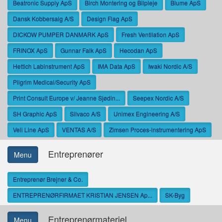
Beatronic Supply ApS
Birch Montering og Bilpleje
Blume ApS
Dansk Kobbersalg A/S
Design Flag ApS
DICKOW PUMPER DANMARK ApS
Fresh Ventilation ApS
FRINOX ApS
Gunnar Falk ApS
Hecodan ApS
Hettich Labinstrument ApS
IMA Data ApS
Iwaki Nordic A/S
Pilgrim Medical/Security ApS
Print Consult Europe v/ Jeanne Sjødin...
Seepex Nordic A/S
SH Graphic ApS
Silvaco A/S
Unimex Engineering A/S
Veli Line ApS
VENTAS A/S
Zimsen Proces-instrumentering ApS
Entreprenører
Menu
Entreprenør Brejner & Co.
ENTREPRENØRFIRMAET KRISTIAN JENSEN Ap...
SK-Byg
Entreprenørmateriel
Menu