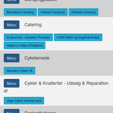
Bendstrup Camping
Hillerød Camping
Hillerød Camping
Catering
Menu
At Gourmet - v/Anders Thomsen
CHEF-MAD og Engelhardt ApS
Hasta La Vista v/P.Højland
Cykelsmede
Menu
Skansen Cykler I/S
Cykler & Knallerter - Udsalg & Reparation
Menu
af
Vega Cykler Hillerød ApS
Daginstitutioner