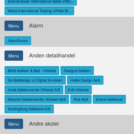
Scandinavian International Sales v/Mic...
World International Trading v/Peter Bl...
Alarm
Menu
AlarmForum
Anden detailhandel
Menu
BIGA Køkken & Bad - Hillerød
Designa Køkken
Dk-Baddesign v/J Eghøj Knudsen
Hattel Design ApS
Invita Køkkencenter Hillerød A/S
Kvik Hillerød
Modulia Køkkencenter Hillerød ApS
Rub ApS
Svane Køkkenet
Vordingborg Køkkenet A/S
Andre skoler
Menu