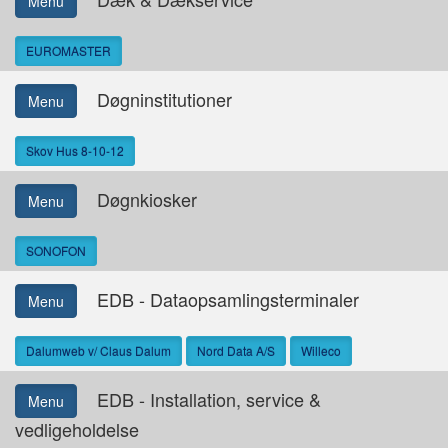
Menu
EUROMASTER
Døgninstitutioner
Menu
Skov Hus 8-10-12
Døgnkiosker
Menu
SONOFON
EDB - Dataopsamlingsterminaler
Menu
Dalumweb v/ Claus Dalum
Nord Data A/S
Willeco
EDB - Installation, service &
Menu
vedligeholdelse