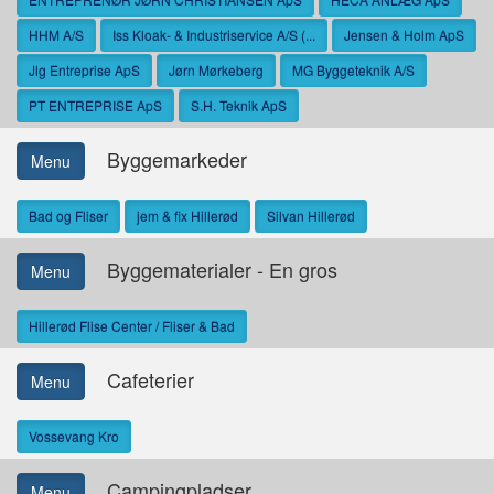
HHM A/S
Iss Kloak- & Industriservice A/S (...
Jensen & Holm ApS
Jlg Entreprise ApS
Jørn Mørkeberg
MG Byggeteknik A/S
PT ENTREPRISE ApS
S.H. Teknik ApS
Byggemarkeder
Menu
Bad og Fliser
jem & fix Hillerød
Silvan Hillerød
Byggematerialer - En gros
Menu
Hillerød Flise Center / Fliser & Bad
Cafeterier
Menu
Vossevang Kro
Campingpladser
Menu