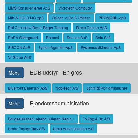
LIMS Konsulenterne ApS
Microtech Computer
MIKIA HOLDING ApS
Ot2sen v/Ole B Ottosen
PROMOBIL ApS
Rbt Consult v/ Rene' Bager Thoning
Rieva Design ApS
Rolf V Østergaard
Romaxi
Sensus ApS
Seta Soft
SISCON ApS
SystemAgenten ApS
Systemudviklerene ApS
Vr Group ApS
EDB udstyr - En gros
Menu
Bluefront Danmark ApS
Noblesoft A/S
Schmidt Kontormaskiner
Ejendomsadministration
Menu
Boligselskabet Lejerbo Hillerød Regio...
Fo Byg & Bo A/S
Herluf Trolles Torv A/S
Hjrcp Administration A/S