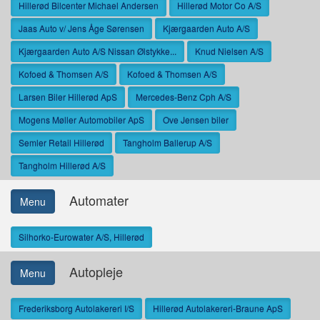
Hillerød Bilcenter Michael Andersen
Hillerød Motor Co A/S
Jaas Auto v/ Jens Åge Sørensen
Kjærgaarden Auto A/S
Kjærgaarden Auto A/S Nissan Ølstykke...
Knud Nielsen A/S
Kofoed & Thomsen A/S
Kofoed & Thomsen A/S
Larsen Biler Hillerød ApS
Mercedes-Benz Cph A/S
Mogens Møller Automobiler ApS
Ove Jensen biler
Semler Retail Hillerød
Tangholm Ballerup A/S
Tangholm Hillerød A/S
Automater
Menu
Silhorko-Eurowater A/S, Hillerød
Autopleje
Menu
Frederiksborg Autolakereri I/S
Hillerød Autolakereri-Braune ApS