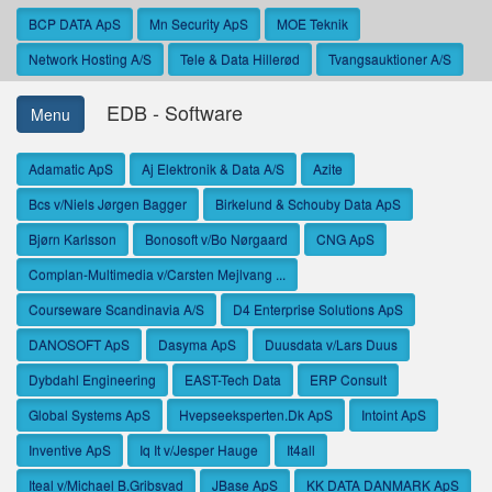
BCP DATA ApS
Mn Security ApS
MOE Teknik
Network Hosting A/S
Tele & Data Hillerød
Tvangsauktioner A/S
EDB - Software
Menu
Adamatic ApS
Aj Elektronik & Data A/S
Azite
Bcs v/Niels Jørgen Bagger
Birkelund & Schouby Data ApS
Bjørn Karlsson
Bonosoft v/Bo Nørgaard
CNG ApS
Complan-Multimedia v/Carsten Mejlvang ...
Courseware Scandinavia A/S
D4 Enterprise Solutions ApS
DANOSOFT ApS
Dasyma ApS
Duusdata v/Lars Duus
Dybdahl Engineering
EAST-Tech Data
ERP Consult
Global Systems ApS
Hvepseeksperten.Dk ApS
Intoint ApS
Inventive ApS
Iq It v/Jesper Hauge
It4all
Iteal v/Michael B.Gribsvad
JBase ApS
KK DATA DANMARK ApS