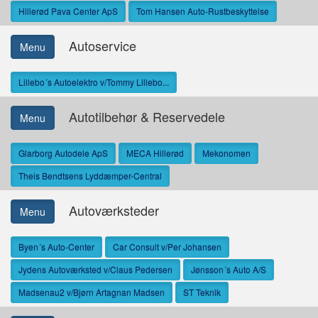
Hillerød Pava Center ApS
Tom Hansen Auto-Rustbeskyttelse
Autoservice
Menu
Lillebo´s Autoelektro v/Tommy Lillebo...
Autotilbehør & Reservedele
Menu
Glarborg Autodele ApS
MECA Hillerød
Mekonomen
Theis Bendtsens Lyddæmper-Central
Autoværksteder
Menu
Byen´s Auto-Center
Car Consult v/Per Johansen
Jydens Autoværksted v/Claus Pedersen
Jønsson´s Auto A/S
Madsenau2 v/Bjørn Artagnan Madsen
ST Teknik