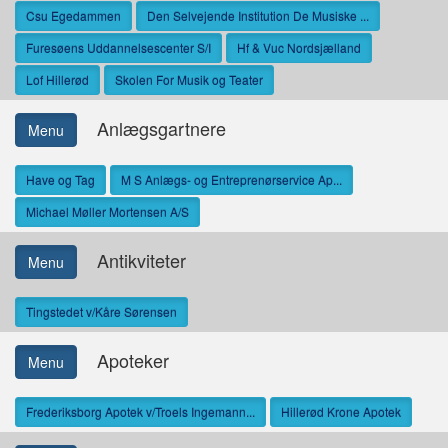
Csu Egedammen
Den Selvejende Institution De Musiske ...
Furesøens Uddannelsescenter S/I
Hf & Vuc Nordsjælland
Lof Hillerød
Skolen For Musik og Teater
Anlægsgartnere
Menu
Have og Tag
M S Anlægs- og Entreprenørservice Ap...
Michael Møller Mortensen A/S
Antikviteter
Menu
Tingstedet v/Kåre Sørensen
Apoteker
Menu
Frederiksborg Apotek v/Troels Ingemann...
Hillerød Krone Apotek