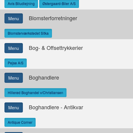
Avis Biludlejning
Østergaard-Biler A/S
Blomsterforretninger
Menu
Blomsterværkstedet Sitka
Bog- & Offsettrykkerier
Menu
Pejse A/S
Boghandlere
Menu
Hillerød Boghandel v/Christiansen
Boghandlere - Antikvar
Menu
Antique Corner