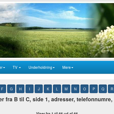
er
TV
Underholdning
Mere
F
G
H
I
J
K
L
M
N
O
P
Q
R
r fra B til C, side 1, adresser, telefonnumre
Viser fra 1 til 66 ud af 66