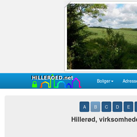
Boliger
Adress
A
B
C
D
E
Hillerød, virksomhede