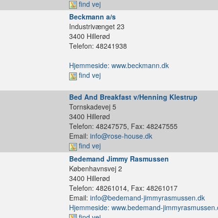
find vej
Beckmann a/s
Industrivænget 23
3400 Hillerød
Telefon: 48241938
Hjemmeside: www.beckmann.dk
find vej
Bed And Breakfast v/Henning Klestrup
Tornskadevej 5
3400 Hillerød
Telefon: 48247575, Fax: 48247555
Email:
info@rose-house.dk
find vej
Bedemand Jimmy Rasmussen
Københavnsvej 2
3400 Hillerød
Telefon: 48261014, Fax: 48261017
Email:
info@bedemand-jimmyrasmussen.dk
Hjemmeside: www.bedemand-jimmyrasmussen.
find vej