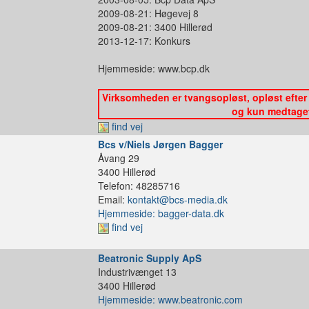
2009-08-21: Høgevej 8
2009-08-21: 3400 Hillerød
2013-12-17: Konkurs
Hjemmeside: www.bcp.dk
Virksomheden er tvangsopløst, opløst efter 
og kun medtaget 
find vej
Bcs v/Niels Jørgen Bagger
Åvang 29
3400 Hillerød
Telefon: 48285716
Email:
kontakt@bcs-media.dk
Hjemmeside: bagger-data.dk
find vej
Beatronic Supply ApS
Industrivænget 13
3400 Hillerød
Hjemmeside: www.beatronic.com