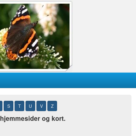
S
T
U
V
Z
, hjemmesider og kort.