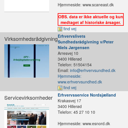
Hjemmeside: www.scaneast.dk
OBS. data er ikke aktuelle og kun
medtaget af historiske årsager.
find vej
Erhvervslivets
Virksomhedsrådgivning
Sundhedsrådgivning v/Peter
Niels Jørgensen
Arresvej 10
3400 Hillerød
Telefon: 51504154
Email:
info@erhvervsundhed.dk
Hjemmeside:
www.erhvervsundhed.dk
find vej
Erhvervsservice Nordsjælland
Servicevirksomheder
Krakasvej 17
3400 Hillerød
Telefon: 45 27 10 10
Hjemmeside: www.esnord.dk