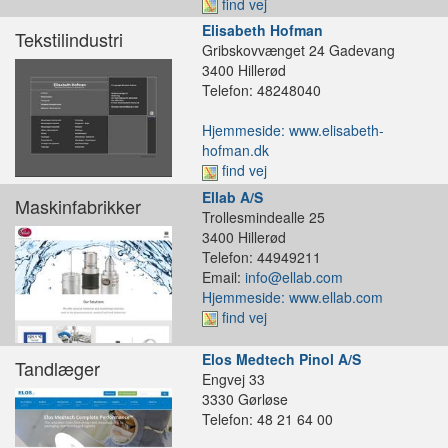
find vej
Elisabeth Hofman
Tekstilindustri
Gribskovvænget 24 Gadevang
3400 Hillerød
Telefon: 48248040
Hjemmeside: www.elisabeth-
hofman.dk
find vej
Ellab A/S
Maskinfabrikker
Trollesmindealle 25
3400 Hillerød
Telefon: 44949211
Email:
info@ellab.com
Hjemmeside: www.ellab.com
find vej
Elos Medtech Pinol A/S
Tandlæger
Engvej 33
3330 Gørløse
Telefon: 48 21 64 00