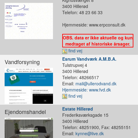
Kighusvænget 8
3400 Hillerød
Telefon: 48 23 66 33
Hjemmeside: www.erpconsult.dk
OBS. data er ikke aktuelle og kun
medtaget af historiske årsager.
find vej
Esrum Vandværk A.M.B.A.
Vandforsyning
Tulstrupvej 4
3400 Hillerød
Telefon: 48266517
Email:
mail@ullerodvand.dk
Hjemmeside: www.fvd.dk
find vej
Estate Hillerød
Ejendomshandel
Frederiksværksgade 15
3400 Hillerød
Telefon: 48251900, Fax: 48255151
Email:
kynne@live.dk