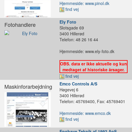
Hjemmeside: www.pinol.dk
find vej
Ely Foto
Fotohandlere
Slotsgade 69
3400 Hillerød
Telefon: 48 26 16 44
Hjemmeside: www.ely-foto.dk
OBS. data er ikke aktuelle og kun
medtaget af historiske årsager.
find vej
Emco Controls A/S
Maskinforarbejdning
Høgevej 6
3400 Hillerød
Telefon: 45769400, Fax: 45769401
Hjemmeside: www.emco.dk
find vej
Enghave Teknik af 1992 ApS