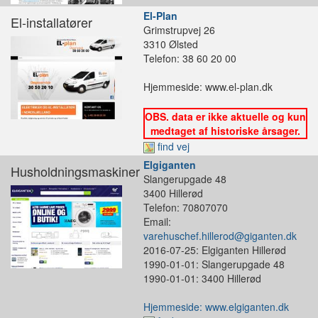
El-Plan
El-installatører
Grimstrupvej 26
3310 Ølsted
Telefon: 38 60 20 00
Hjemmeside: www.el-plan.dk
OBS. data er ikke aktuelle og kun
medtaget af historiske årsager.
find vej
Elgiganten
Husholdningsmaskiner
Slangerupgade 48
3400 Hillerød
Telefon: 70807070
Email:
varehuschef.hillerod@giganten.dk
2016-07-25: Elgiganten Hillerød
1990-01-01: Slangerupgade 48
1990-01-01: 3400 Hillerød
Hjemmeside: www.elgiganten.dk