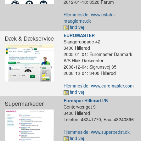
2012-01-18: 3520 Farum
Hjemmeside: www.estate-
maeglerne.dk
find vej
EUROMASTER
Dæk & Dækservice
Slangerupgade 42
3400 Hillerød
2005-01-01: Euromaster Danmark
A/S Hiak Dækcenter
2008-12-04: Sigrunsvej 35
2008-12-04: 3400 Hillerød
Hjemmeside: www.euromaster.com
find vej
Eurospar Hillerød I/S
Supermarkeder
Centervænget 9
3400 Hillerød
Telefon: 48241770, Fax: 48240896
Hjemmeside: www.superbedst.dk
find vej