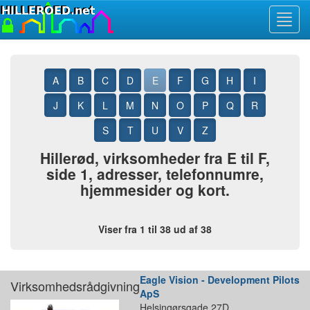
Toggl
navig
A
B
C
D
E
F
G
H
I
J
K
L
M
N
O
P
Q
R
S
T
U
V
Z
Hillerød, virksomheder fra E til F,
side 1, adresser, telefonnumre,
hjemmesider og kort.
Viser fra 1 til 38 ud af 38
Eagle Vision - Development Pilots
Virksomhedsrådgivning
ApS
Helsingørsgade 27D