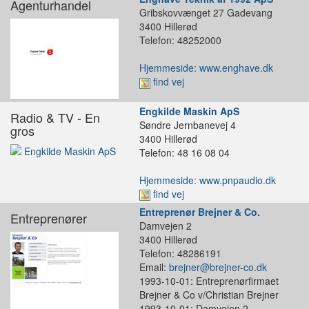
Agenturhandel
Gribskovvænget 27 Gadevang
3400 Hillerød
Telefon: 48252000
Hjemmeside: www.enghave.dk
find vej
Engkilde Maskin ApS
Radio & TV - En
Søndre Jernbanevej 4
gros
3400 Hillerød
Telefon: 48 16 08 04
Hjemmeside: www.pnpaudio.dk
find vej
Entreprenør Brejner & Co.
Entreprenører
Damvejen 2
3400 Hillerød
Telefon: 48286191
Email:
brejner@brejner-co.dk
1993-10-01: Entreprenørfirmaet
Brejner & Co v/Christian Brejner
1993-10-01: Damvejen 2