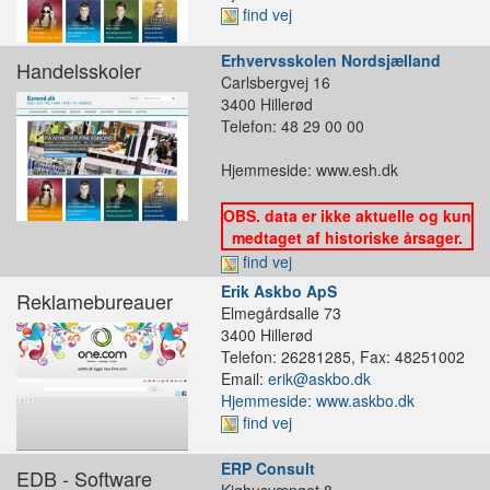
find vej
Erhvervsskolen Nordsjælland
Handelsskoler
Carlsbergvej 16
3400 Hillerød
Telefon: 48 29 00 00
Hjemmeside: www.esh.dk
OBS. data er ikke aktuelle og kun
medtaget af historiske årsager.
find vej
Erik Askbo ApS
Reklamebureauer
Elmegårdsalle 73
3400 Hillerød
Telefon: 26281285, Fax: 48251002
Email:
erik@askbo.dk
Hjemmeside: www.askbo.dk
find vej
ERP Consult
EDB - Software