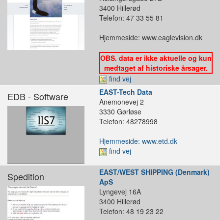
3400 Hillerød
Telefon: 47 33 55 81
Hjemmeside: www.eaglevision.dk
OBS. data er ikke aktuelle og kun
medtaget af historiske årsager.
find vej
EAST-Tech Data
EDB - Software
Anemonevej 2
3330 Gørløse
Telefon: 48278998
Hjemmeside: www.etd.dk
find vej
EAST/WEST SHIPPING (Denmark)
Spedition
ApS
Lyngevej 16A
3400 Hillerød
Telefon: 48 19 23 22