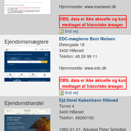
Hjemmeside: www.eastwest.dk
OBS. data er ikke aktuelle og kun
medtaget af historiske årsager.
find vej
EDC-mæglerne Bent Nielsen
Ejendomsmæglere
Østergade 18
3400 Hillerød
Telefon: 48 26 99 11
Hjemmeside: www.edc.dk
OBS. data er ikke aktuelle og kun
medtaget af historiske årsager.
find vej
Ejd.Hotel København Hillerød
Ejendomshandel
Torvet 4
3400 Hillerød
Telefon: 48260150
1982-01-01: Advokat Peter Scheibel