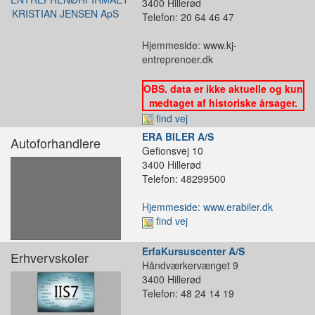
3400 Hillerød
Telefon: 20 64 46 47
Hjemmeside: www.kj-
entreprenoer.dk
OBS. data er ikke aktuelle og kun
medtaget af historiske årsager.
find vej
ERA BILER A/S
Autoforhandlere
Gefionsvej 10
3400 Hillerød
Telefon: 48299500
Hjemmeside: www.erabiler.dk
find vej
ErfaKursuscenter A/S
Erhvervskoler
Håndværkervænget 9
3400 Hillerød
Telefon: 48 24 14 19