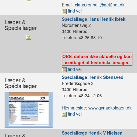
Email:
claus.ronholt@get2net.dk
find vej
Speciallæge Hans Henrik Ibfelt
Læger &
Nordstensvej 2
Speciallæger
3400 Hillerød
Telefon: 48 26 68 10
OBS. data er ikke aktuelle og kun
medtaget af historiske årsager.
find vej
Speciallæge Henrik Skensved
Læger &
Frederiksgade 2
Speciallæger
3400 Hillerød
Telefon: 48 24 12 06
Hjemmeside: www.gynaekologen.dk
find vej
Speciallæge Henrik V Nielsen
Læger &