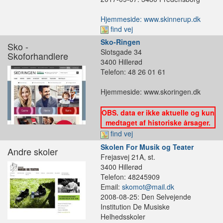
Hjemmeside: www.skinnerup.dk
find vej
Sko-Ringen
Sko -
Slotsgade 34
Skoforhandlere
3400 Hillerød
Telefon: 48 26 01 61
Hjemmeside: www.skoringen.dk
OBS. data er ikke aktuelle og kun
medtaget af historiske årsager.
find vej
Skolen For Musik og Teater
Andre skoler
Frejasvej 21A, st.
3400 Hillerød
Telefon: 48245909
Email:
skomot@mail.dk
2008-08-25: Den Selvejende
Institution De Musiske
Helhedsskoler