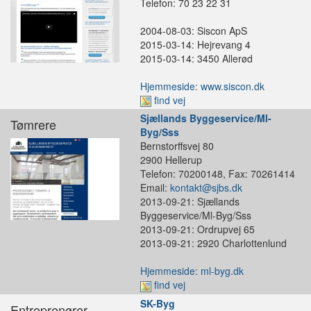
Telefon: 70 23 22 31
2004-08-03: Siscon ApS
2015-03-14: Hejrevang 4
2015-03-14: 3450 Allerød
Hjemmeside: www.siscon.dk
find vej
Sjællands Byggeservice/Ml-
Tømrere
Byg/Sss
Bernstorffsvej 80
2900 Hellerup
Telefon: 70200148, Fax: 70261414
Email:
kontakt@sjbs.dk
2013-09-21: Sjællands
Byggeservice/Ml-Byg/Sss
2013-09-21: Ordrupvej 65
2013-09-21: 2920 Charlottenlund
Hjemmeside: ml-byg.dk
find vej
SK-Byg
Entreprenører