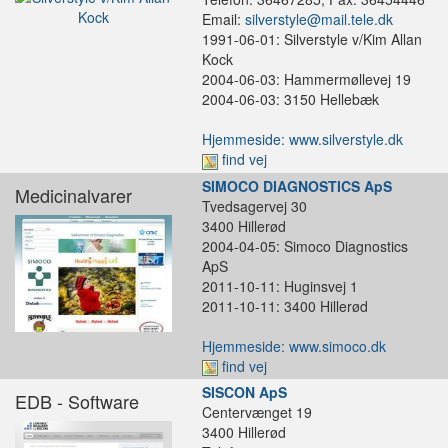
Email:
silverstyle@mail.tele.dk
1991-06-01: Silverstyle v/Kim Allan
Kock
2004-06-03: Hammermøllevej 19
2004-06-03: 3150 Hellebæk
Hjemmeside: www.silverstyle.dk
find vej
SIMOCO DIAGNOSTICS ApS
Medicinalvarer
Tvedsagervej 30
3400 Hillerød
2004-04-05: Simoco Diagnostics
ApS
2011-10-11: Huginsvej 1
2011-10-11: 3400 Hillerød
Hjemmeside: www.simoco.dk
find vej
SISCON ApS
EDB - Software
Centervænget 19
3400 Hillerød