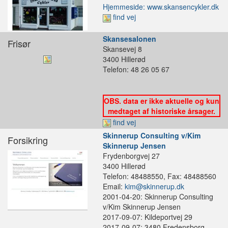
Hjemmeside: www.skansencykler.dk
find vej
Skansesalonen
Frisør
Skansevej 8
3400 Hillerød
Telefon: 48 26 05 67
OBS. data er ikke aktuelle og kun
medtaget af historiske årsager.
find vej
Skinnerup Consulting v/Kim
Forsikring
Skinnerup Jensen
Frydenborgvej 27
3400 Hillerød
Telefon: 48488550, Fax: 48488560
Email:
kim@skinnerup.dk
2001-04-20: Skinnerup Consulting
v/Kim Skinnerup Jensen
2017-09-07: Kildeportvej 29
2017-09-07: 3480 Fredensborg