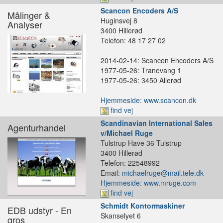
Scancon Encoders A/S
Målinger &
Huginsvej 8
Analyser
3400 Hillerød
Telefon: 48 17 27 02
2014-02-14: Scancon Encoders A/S
1977-05-26: Tranevang 1
1977-05-26: 3450 Allerød
Hjemmeside: www.scancon.dk
find vej
Scandinavian International Sales
Agenturhandel
v/Michael Ruge
Tulstrup Have 36 Tulstrup
3400 Hillerød
Telefon: 22548992
Email:
michaelruge@mail.tele.dk
Hjemmeside: www.mruge.com
find vej
Schmidt Kontormaskiner
EDB udstyr - En
Skanselyet 6
gros