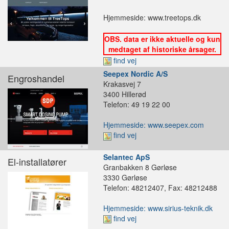
Hjemmeside: www.treetops.dk
OBS. data er ikke aktuelle og kun
medtaget af historiske årsager.
find vej
Seepex Nordic A/S
Engroshandel
Krakasvej 7
3400 Hillerød
Telefon: 49 19 22 00
Hjemmeside: www.seepex.com
find vej
Selantec ApS
El-installatører
Granbakken 8 Gørløse
3330 Gørløse
Telefon: 48212407, Fax: 48212488
Hjemmeside: www.sirius-teknik.dk
find vej