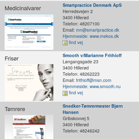
Smartpractice Denmark ApS
Medicinalvarer
Herredsvejen 2
3400 Hillerød
Telefon: 48207100
Email:
mn@smartpractice.dk
Hjemmeside: www.mekos.dk
find vej
Smooth v/Marianne Frithioff
Frisør
Løngangsgade 23
3400 Hillerød
Telefon: 48262223
Email:
frithioff@msn.com
Hjemmeside: www.smooth.nu
find vej
Snedker-Tømrermester Bjørn
Tømrere
Hansen
Gribskovvej 5
3400 Hillerød
Telefon: 48246242