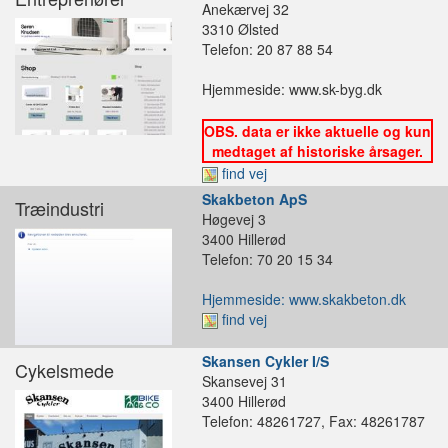
Anekærvej 32
3310 Ølsted
Telefon: 20 87 88 54
Hjemmeside: www.sk-byg.dk
OBS. data er ikke aktuelle og kun
medtaget af historiske årsager.
find vej
Skakbeton ApS
Træindustri
Høgevej 3
3400 Hillerød
Telefon: 70 20 15 34
Hjemmeside: www.skakbeton.dk
find vej
Skansen Cykler I/S
Cykelsmede
Skansevej 31
3400 Hillerød
Telefon: 48261727, Fax: 48261787