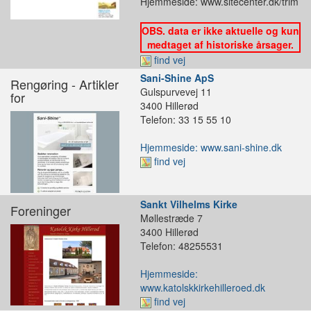
Hjemmeside: www.sitecenter.dk/trim
OBS. data er ikke aktuelle og kun
medtaget af historiske årsager.
find vej
Sani-Shine ApS
Rengøring - Artikler
Gulspurvevej 11
for
3400 Hillerød
Telefon: 33 15 55 10
Hjemmeside: www.sani-shine.dk
find vej
Sankt Vilhelms Kirke
Foreninger
Møllestræde 7
3400 Hillerød
Telefon: 48255531
Hjemmeside:
www.katolskkirkehilleroed.dk
find vej