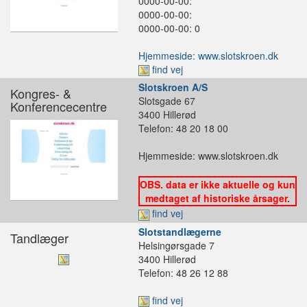
0000-00-00:
0000-00-00:
0000-00-00: 0
Hjemmeside: www.slotskroen.dk
find vej
Slotskroen A/S
Kongres- &
Slotsgade 67
Konferencecentre
3400 Hillerød
Telefon: 48 20 18 00
Hjemmeside: www.slotskroen.dk
OBS. data er ikke aktuelle og kun
medtaget af historiske årsager.
find vej
Slotstandlægerne
Tandlæger
Helsingørsgade 7
3400 Hillerød
Telefon: 48 26 12 88
find vej