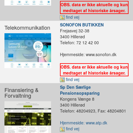
OBS. data er ikke aktuelle og kun
medtaget af historiske årsager.
find vej
SONOFON BUTIKKEN
Telekommunikation
Frejasvej 32-38
3400 Hillerød
Telefon: 72 12 42 00
Hjemmeside: www.sonofon.dk
OBS. data er ikke aktuelle og kun
medtaget af historiske årsager.
find vej
Sp Den Særlige
Finansiering &
Pensionsopsparing
Forvaltning
Kongens Vænge 8
3400 Hillerød
Telefon: 48204923, Fax: 48204801
Hjemmeside: www.atp.dk
find vej