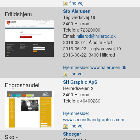
find vej
Sfo Ålerusen
Fritidshjem
Teglværksvej 19
3400 Hillerød
Telefon: 72320000
Email:
hillerod@hillerod.dk
2016-08-01: Ålholm Hfo1
2016-06-22: Teglværksvej 19
2016-06-22: 3400 Hillerød
Hjemmeside: www.aalerusen.dk
find vej
SH Graphic ApS
Engroshandel
Herredsvejen 2
3400 Hillerød
Telefon: 40400266
Hjemmeside:
www.secondhandgraphics.com
find vej
Shoegar
Sko -
Slotsgade 4