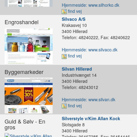
Hjemmeside: www.silhorko.dk
find vej
Silvaco A/S
Engroshandel
Krakasvej 10
3400 Hillerød
Telefon: 48240222, Fax: 48240622
Hjemmeside: www.silvaco.dk
find vej
Silvan Hillerød
Byggemarkeder
Industrivænget 14
3400 Hillerød
Telefon: 48243012
Hjemmeside: www.silvan.dk
find vej
Silverstyle v/Kim Allan Kock
Guld & Sølv - En
Slotsgade 8
gros
3400 Hillerød
Telefon: 36467285, Fax: 36454446