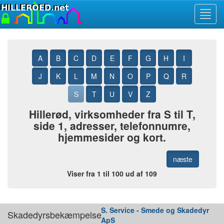
Toggl
navig
A
B
C
D
E
F
G
H
I
J
K
L
M
N
O
P
Q
R
S
T
U
V
Z
Hillerød, virksomheder fra S til T,
side 1, adresser, telefonnumre,
hjemmesider og kort.
næste
Viser fra 1 til 100 ud af 109
S. Service - Smede og Skadedyr
Skadedyrsbekæmpelse
ApS