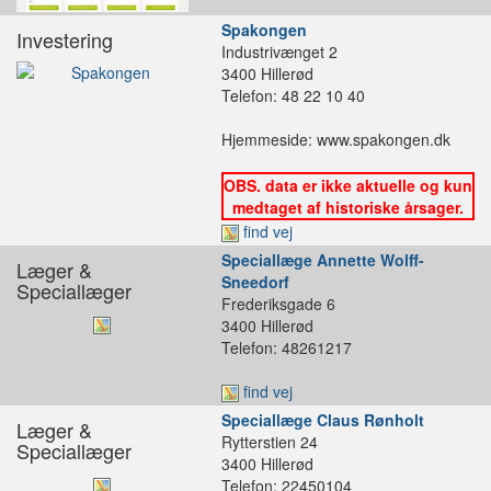
Spakongen
Investering
Industrivænget 2
3400 Hillerød
Telefon: 48 22 10 40
Hjemmeside: www.spakongen.dk
OBS. data er ikke aktuelle og kun
medtaget af historiske årsager.
find vej
Speciallæge Annette Wolff-
Læger &
Sneedorf
Speciallæger
Frederiksgade 6
3400 Hillerød
Telefon: 48261217
find vej
Speciallæge Claus Rønholt
Læger &
Rytterstien 24
Speciallæger
3400 Hillerød
Telefon: 22450104