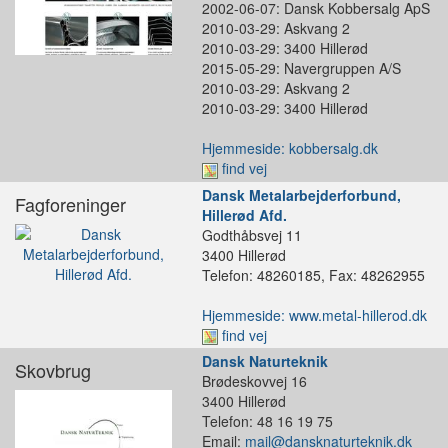
2002-06-07: Dansk Kobbersalg ApS
2010-03-29: Askvang 2
2010-03-29: 3400 Hillerød
2015-05-29: Navergruppen A/S
2010-03-29: Askvang 2
2010-03-29: 3400 Hillerød
Hjemmeside: kobbersalg.dk
find vej
Dansk Metalarbejderforbund,
Fagforeninger
Hillerød Afd.
Godthåbsvej 11
3400 Hillerød
Telefon: 48260185, Fax: 48262955
Hjemmeside: www.metal-hillerod.dk
find vej
Dansk Naturteknik
Skovbrug
Brødeskovvej 16
3400 Hillerød
Telefon: 48 16 19 75
Email:
mail@dansknaturteknik.dk