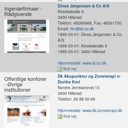
Dines Jørgensen & Co A/S
Ingeniørfirmaer -
Kirsebæralle 9
Rådgivende
3400 Hillerød
Telefon: 48260666, Fax: 48261700
Email:
rkn@dj-co.dk
1995-03-01: Dines Jørgensen & Co.
A/S
1995-03-01: Kirsebæralle 9
1995-03-01: 3400 Hillerød
Hjemmeside: www.dj-co.dk
find vej
Dk Akupunktur og Zoneterapi v/
Offentlige kontorer
Dorthe Krol
- Øvrige
Nordre Jernbanevej 13
institutioner
3400 Hillerød
Telefon: 26 88 50 69
Hjemmeside: www.dk-zoneterapi.dk
find vej