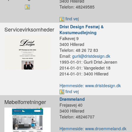
3400 Hillerød
Telefon: 48249585
find vej
Drist Design Festtøj &
Servicevirksomheder
Kostumeudlejning
Falkevej 9
3400 Hillerød
Telefon: 48 26 72 83
Email:
gurli@dristdesign.dk
1993-01-01: Gurli Drist-Jensen
2014-01-01: Vangeledet 18
2014-01-01: 3400 Hillerød
Hjemmeside: www.dristdesign.dk
find vej
Drømmeland
Møbelforretninger
Frejasvej 40
3400 Hillerød
Telefon: 48246707
Hjemmeside: www.droemmeland.dk