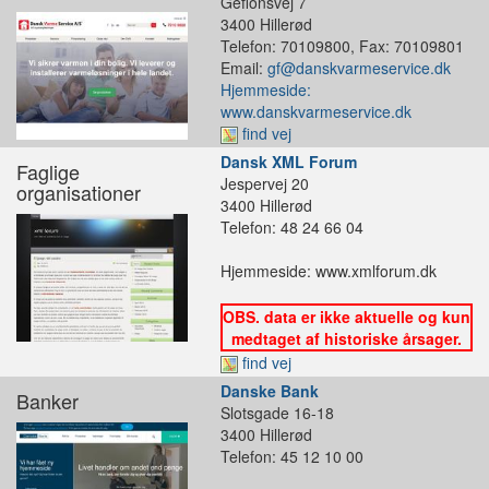
Gefionsvej 7
3400 Hillerød
Telefon: 70109800, Fax: 70109801
Email:
gf@danskvarmeservice.dk
Hjemmeside:
www.danskvarmeservice.dk
find vej
Dansk XML Forum
Faglige
Jespervej 20
organisationer
3400 Hillerød
Telefon: 48 24 66 04
Hjemmeside: www.xmlforum.dk
OBS. data er ikke aktuelle og kun
medtaget af historiske årsager.
find vej
Danske Bank
Banker
Slotsgade 16-18
3400 Hillerød
Telefon: 45 12 10 00