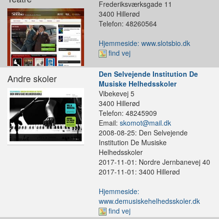
Frederiksværksgade 11
3400 Hillerød
Telefon: 48260564
Hjemmeside: www.slotsbio.dk
find vej
Den Selvejende Institution De
Andre skoler
Musiske Helhedsskoler
Vibekevej 5
3400 Hillerød
Telefon: 48245909
Email:
skomot@mail.dk
2008-08-25: Den Selvejende
Institution De Musiske
Helhedsskoler
2017-11-01: Nordre Jernbanevej 40
2017-11-01: 3400 Hillerød
Hjemmeside:
www.demusiskehelhedsskoler.dk
find vej