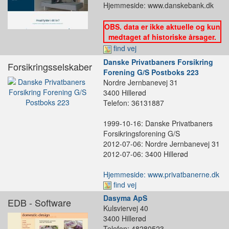
Hjemmeside: www.danskebank.dk
OBS. data er ikke aktuelle og kun
medtaget af historiske årsager.
find vej
Danske Privatbaners Forsikring
Forsikringsselskaber
Forening G/S Postboks 223
Nordre Jernbanevej 31
3400 Hillerød
Telefon: 36131887
1999-10-16: Danske Privatbaners
Forsikringsforening G/S
2012-07-06: Nordre Jernbanevej 31
2012-07-06: 3400 Hillerød
Hjemmeside: www.privatbanerne.dk
find vej
Dasyma ApS
EDB - Software
Kulsviervej 40
3400 Hillerød
Telefon: 48280523