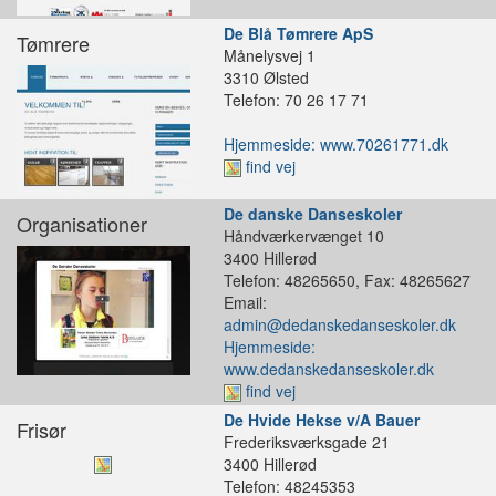
De Blå Tømrere ApS
Tømrere
Månelysvej 1
3310 Ølsted
Telefon: 70 26 17 71
Hjemmeside: www.70261771.dk
find vej
De danske Danseskoler
Organisationer
Håndværkervænget 10
3400 Hillerød
Telefon: 48265650, Fax: 48265627
Email:
admin@dedanskedanseskoler.dk
Hjemmeside:
www.dedanskedanseskoler.dk
find vej
De Hvide Hekse v/A Bauer
Frisør
Frederiksværksgade 21
3400 Hillerød
Telefon: 48245353