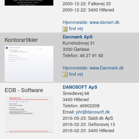
2000-12-22: Falkevej 33
2000-12-22: 3400 Hillerød
Hjemmeside: www.daniart.dk
find vej
Danmærk ApS
Kontorartikler
Kurreholmvej 31
3330 Gørløse
Telefon: 48 27 91 92
Hjemmeside: www.Danmark.dk
find vej
DANOSOFT ApS
EDB - Software
Smedievej 66
3400 Hillerød
Telefon: 46902208
Email:
phr@danosoft.dk
2016-05-23: Saldi.dk ApS
2016-02-23: Gefionsvej 13
2016-02-23: 3400 Hillerød