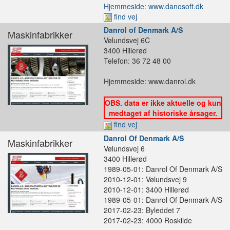
Hjemmeside: www.danosoft.dk
find vej
Danrol of Denmark A/S
Maskinfabrikker
Vølundsvej 6C
3400 Hillerød
Telefon: 36 72 48 00
Hjemmeside: www.danrol.dk
OBS. data er ikke aktuelle og kun
medtaget af historiske årsager.
find vej
Danrol Of Denmark A/S
Maskinfabrikker
Vølundsvej 6
3400 Hillerød
1989-05-01: Danrol Of Denmark A/S
2010-12-01: Vølundsvej 9
2010-12-01: 3400 Hillerød
1989-05-01: Danrol Of Denmark A/S
2017-02-23: Byleddet 7
2017-02-23: 4000 Roskilde