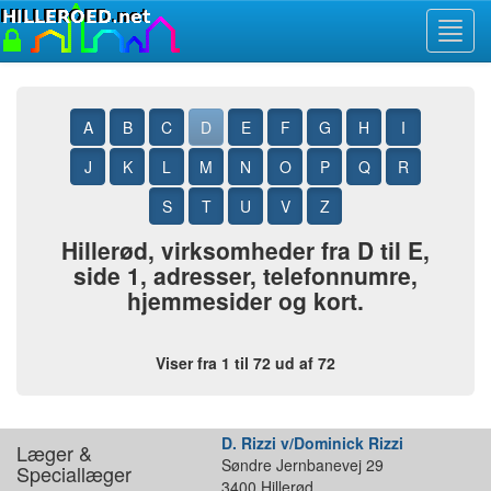
Toggl
navig
A
B
C
D
E
F
G
H
I
J
K
L
M
N
O
P
Q
R
S
T
U
V
Z
Hillerød, virksomheder fra D til E,
side 1, adresser, telefonnumre,
hjemmesider og kort.
Viser fra 1 til 72 ud af 72
D. Rizzi v/Dominick Rizzi
Læger &
Søndre Jernbanevej 29
Speciallæger
3400 Hillerød