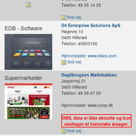
Telefon: 48 25 14 25
find vej
D4 Enterprise Solutions ApS
EDB - Software
Høgevej 10
3400 Hillerød
Telefon: 45903150
Hjemmeside: www.d4es.com
find vej
Daglibrugsen Møllebakken
Supermarkeder
Jespervej 21
3400 Hillerød
Telefon: 48 26 47 00
Hjemmeside: www.coop.dk
OBS. data er ikke aktuelle og kun
medtaget af historiske årsager.
find vej