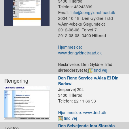
3400 Hillerød
Telefon: 48243899
Email:
info@dengyldnetraad.dk
2004-10-18: Den Gyldne Tråd
v/Ann-Vibeke Siegumfeldt
2012-08-08: Torvet 7
2012-08-08: 3400 Hillerød
Hjemmeside:
www.dengyldnetraad.dk
Beskrivelse: Den Gyldne Tråd -
skræddersyet tøj
find vej
Den Rene Service v/Alaa El Din
Rengøring
Badawi
Jespervej 204
3400 Hillerød
Telefon: 22 11 66 93
Hjemmeside: www.drs1.dk
find vej
Den Selvejende Inst Slotsbio
Teatre