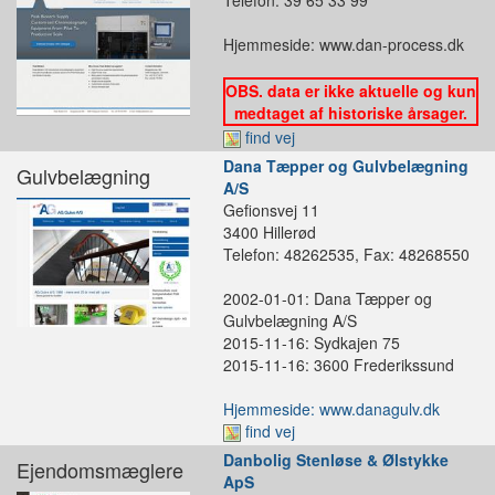
Hjemmeside: www.dan-process.dk
OBS. data er ikke aktuelle og kun
medtaget af historiske årsager.
find vej
Dana Tæpper og Gulvbelægning
Gulvbelægning
A/S
Gefionsvej 11
3400 Hillerød
Telefon: 48262535, Fax: 48268550
2002-01-01: Dana Tæpper og
Gulvbelægning A/S
2015-11-16: Sydkajen 75
2015-11-16: 3600 Frederikssund
Hjemmeside: www.danagulv.dk
find vej
Danbolig Stenløse & Ølstykke
Ejendomsmæglere
ApS