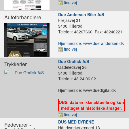
find vej
Due Andersen Biler A/S
Autoforhandlere
Frejasvej 31
3400 Hillerød
Telefon: 48267666, Fax: 48240221
Hjemmeside: www.due-andersen.dk
find vej
Due Grafisk A/S
Trykkerier
Gadeledsvej 26
3400 Hillerød
Telefon: 48 24 06 02
Hjemmeside: www.duedigital.dk
OBS. data er ikke aktuelle og kun
medtaget af historiske årsager.
find vej
DUS MED DYRENE
Fødevarer -
Håndværkervænget 13