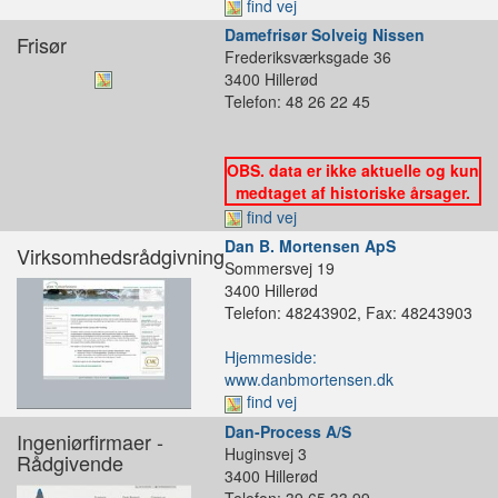
find vej
Damefrisør Solveig Nissen
Frisør
Frederiksværksgade 36
3400 Hillerød
Telefon: 48 26 22 45
OBS. data er ikke aktuelle og kun
medtaget af historiske årsager.
find vej
Dan B. Mortensen ApS
Virksomhedsrådgivning
Sommersvej 19
3400 Hillerød
Telefon: 48243902, Fax: 48243903
Hjemmeside:
www.danbmortensen.dk
find vej
Dan-Process A/S
Ingeniørfirmaer -
Huginsvej 3
Rådgivende
3400 Hillerød
Telefon: 39 65 33 99