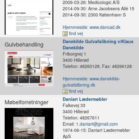
2009-03-26: Medicologic A/S
2014-09-30: Arne Jacobsens Allé 15
2014-09-30: 2300 København S
Hjemmeside: www.dancad.dk
find vej
Danekilde Gulvafslibning v/Klaus
Gulvbehandling
Danekilde
Friborgvej 1
3400 Hillerød
Telefon: 48260128, Fax: 48266128
Hjemmeside: www.danekilde-
gulvafslibning.dk
find vej
Daniart Lædermøbler
Møbelforretninger
Falkevej 33
3400 Hillerød
Telefon: 48267611
Email:
1.daniart@gmail.com
1974-06-15: Daniart Lædermøbler
ApS