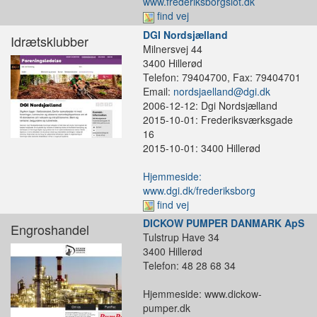
www.frederiksborgslot.dk
find vej
DGI Nordsjælland
Idrætsklubber
Milnersvej 44
3400 Hillerød
Telefon: 79404700, Fax: 79404701
Email:
nordsjaelland@dgi.dk
2006-12-12: Dgi Nordsjælland
2015-10-01: Frederiksværksgade
16
2015-10-01: 3400 Hillerød
Hjemmeside:
www.dgi.dk/frederiksborg
find vej
DICKOW PUMPER DANMARK ApS
Engroshandel
Tulstrup Have 34
3400 Hillerød
Telefon: 48 28 68 34
Hjemmeside: www.dickow-
pumper.dk