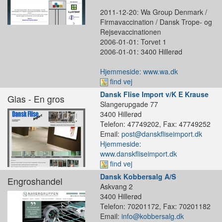
2011-12-20: Wa Group Denmark /
Firmavaccination / Dansk Trope- og
Rejsevaccinationen
2006-01-01: Torvet 1
2006-01-01: 3400 Hillerød
Hjemmeside: www.wa.dk
find vej
Dansk Flise Import v/K E Krause
Glas - En gros
Slangerupgade 77
3400 Hillerød
Telefon: 47749202, Fax: 47749252
Email:
post@danskfliseimport.dk
Hjemmeside:
www.danskfliseimport.dk
find vej
Dansk Kobbersalg A/S
Engroshandel
Askvang 2
3400 Hillerød
Telefon: 70201172, Fax: 70201182
Email:
info@kobbersalg.dk