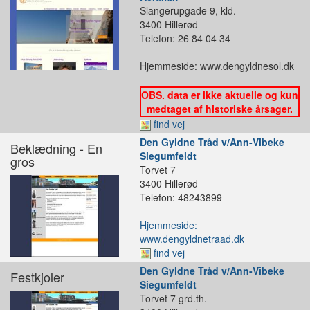
Slangerupgade 9, kld.
3400 Hillerød
Telefon: 26 84 04 34
Hjemmeside: www.dengyldnesol.dk
OBS. data er ikke aktuelle og kun
medtaget af historiske årsager.
find vej
Den Gyldne Tråd v/Ann-Vibeke
Beklædning - En
Siegumfeldt
gros
Torvet 7
3400 Hillerød
Telefon: 48243899
Hjemmeside:
www.dengyldnetraad.dk
find vej
Den Gyldne Tråd v/Ann-Vibeke
Festkjoler
Siegumfeldt
Torvet 7 grd.th.