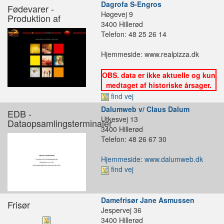
Dagrofa S-Engros
Fødevarer -
Høgevej 9
Produktion af
3400 Hillerød
Telefon: 48 25 26 14
Hjemmeside: www.realpizza.dk
OBS. data er ikke aktuelle og kun
medtaget af historiske årsager.
find vej
Dalumweb v/ Claus Dalum
EDB -
Utkesvej 13
Dataopsamlingsterminaler
3400 Hillerød
Telefon: 48 26 67 30
Hjemmeside: www.dalumweb.dk
find vej
Damefrisør Jane Asmussen
Frisør
Jespervej 36
3400 Hillerød